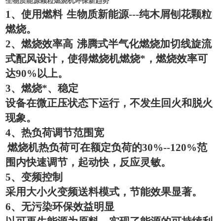
生物质能源颗粒燃烧机环保新趋势
1
、使用燃料
生物质新能源
---
纯木屑刨花颗粒
燃烧。
2
、燃烧效率高
沸腾式半气化燃烧加切线旋流
式配风设计，使得燃烧机燃烧*，燃烧效率可
达
90%
以上。
3
、燃烧*、稳定
设备在微正压状态下运行，不发生回火和脱火
现象。
4
、热负荷调节范围宽
燃烧机热负荷可在额定负荷的
30%--120%
范
围内快速调节，起动快，反应灵敏。
5
、变频控制
采用大小火变频送料模式，节能效果显著。
6
、无污染环保效益明显