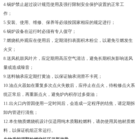
4.
锅炉禁止超过设计规范使用及强行限制安全保护设置的正常工
作；
5.
安装、使用、维修、保养等必须按国家相应的规定进行；
6.
锅炉设备在运行时必须有专人值守；
7
.
燃烧机外观应在使用后，定期清扫表面积木粉尘，以避免引燃发生
火灾；
8
.
送风机鼓风叶片，应定期用高压空气清洁，避免长期积灰影响送风
量或造成噪音；
9
.
送料轴承应定期打黄油，以保证轴承润滑不卡死；
1
0
.
油点火器如在重复多次点火失败后，应停止在点火，待检修点火系
统正常后，再重新点火，避免炉内积存过多柴油；
1
1
.
出火口内管因使用一定时间后，会造成一定程序的结焦，请定期拆
卸内管进行清焦；
1
2
.
本生物质燃烧机设计仅适用纯木质颗粒燃料，请勿使用其他材质燃
料，以保证机组正常运行
。