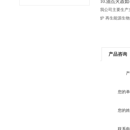
1
0
.
油点火器如
我公司主要生产
炉
再生能源生物
产品咨询
产
您的单
您的姓
联系电