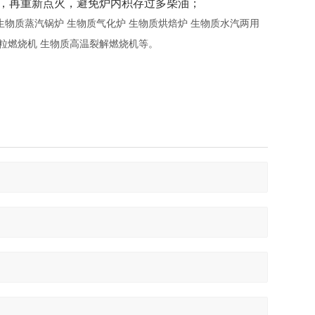
，再重新点火，避免炉内积存过多柴油；
生物质蒸汽锅炉
生物质气化炉
生物质烘焙炉
生物质水汽两用
粒燃烧机
生物质高温裂解燃烧机等。