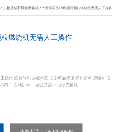
>
生物质秸秆颗粒燃烧机
>大量供应生物质能源颗粒燃烧机无需人工操作
颗粒燃烧机无需人工操作
操作 高效节能 热效率高 安全可靠环保 操作简单 易维护 安
用范围广 自动进料 一键式开启 全自动无损耗
服务电话
：15832660998