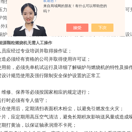
欢迎您！
、维护方便：
来自局域网的朋友！有什么可以帮助您的
压力等智能运行控制；无需人员手工调节，火口组装式设计、可
吗？
护简单快捷；
、外观精美：
锅炉制造工艺制作标准，结构紧凑，场地占用小，本体流线型设
能源颗粒燃烧机无需人工操作
人员应经过专业培训并取得操作证；
改造必须经有资格的公司并取得使用许可证；
使用前，必须先单机试运行及详细了解锅炉与燃烧机的特性及操
过设计规范使用及强行限制安全保护设置的正常工
、维修、保养等必须按国家相应的规定进行；
运行时必须有专人值守；
应在使用后，定期清扫表面积木粉尘，以避免引燃发生火灾；
叶片，应定期用高压空气清洁，避免长期积灰影响送风量或造成
定期打黄油，以保证轴承润滑不卡死；