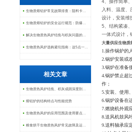
4、操作简单
入料、温度、
生物质熔铝炉常见故障排查：阻料卡料、火嘴结焦与烟气排放异常的处理
设计，安装维
生物质熔铝炉的安全运行规范：防爆、防泄漏与应急处理机制
5、结构紧凑
一体式设计，
解决生物质热风炉结焦与积灰问题的关键技术路径探讨
大量供应生物质
生物质热风炉选购避坑指南：这5点一定要注意
1.
操作锅炉的
2.
锅炉安装或
3.
锅炉在准备
相关文章
4.
锅炉禁止超
作；
生物质热风炉结焦、积灰成因深度剖析及预防性维护指南
5.
安装、使用
6.
锅炉设备在
熔铝炉的结构特点与性能优势
7
.
燃烧机外观
生物质热风炉的应用范围及使用要点说明
8
.
送风机鼓风
9
.
送料轴承应
粮食烘干生物质热风炉常见故障及运行注意事项说明