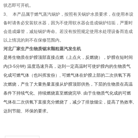
状态即可开机。
3、 本产品属于燃气蒸汽锅炉，按照有关锅炉水质要求，在使用本设
备时请务必安装软水器，因为不使用软水器会造成锅炉结垢，严重时
会造成爆管，减短锅炉寿命。若没有按照规定使用水处理设备而造成
以上情况的则不在保修范围内。
河北厂家生产生物质锯末颗粒蒸汽发生机
是将生物质在炉膛顶部直接点燃（上点火，反燃烧），炉膛在短时间
(3-5
)
内
分钟
温度迅速升高，达到一定高温时可使炉膛内的生物质气
,
化成可燃气体（也叫挥发份）
可燃气体在炉膛上部的二次供氧下再
次燃烧，产生了大量热量直接从炉膛顶部供热，下层的生物质在高温
.
条件下持续气化、持续燃烧直至燃烧完毕
由于生物质气化成的可燃
,
气体在二次供氧下直接充分燃烧了，减少了排放烟尘，提高了热效率
达到节能、环保的要求。