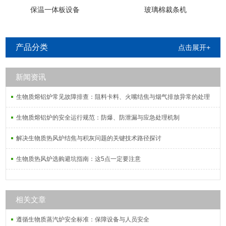
保温一体板设备
玻璃棉裁条机
产品分类
点击展开+
新闻资讯
生物质熔铝炉常见故障排查：阻料卡料、火嘴结焦与烟气排放异常的处理
生物质熔铝炉的安全运行规范：防爆、防泄漏与应急处理机制
解决生物质热风炉结焦与积灰问题的关键技术路径探讨
生物质热风炉选购避坑指南：这5点一定要注意
相关文章
遵循生物质蒸汽炉安全标准：保障设备与人员安全