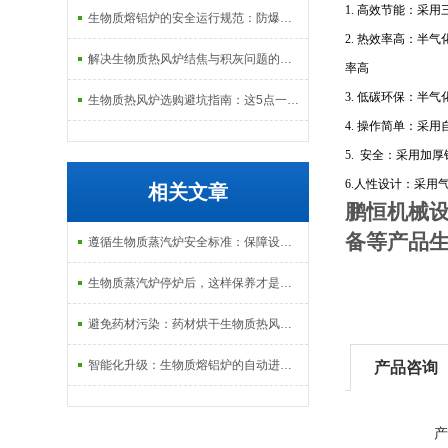
1. 高效节能：采
生物质熔铝炉的安全运行规范：防爆、防泄漏与应急处理机制
2. 热效率高：
解决生物质热风炉结焦与积灰问题的关键技术路径探讨
率高
3. 低碳环保：半
生物质热风炉选购避坑指南：这5点一定要注意
4. 操作简单：采
5. 安全：采用
6.人性设计：采
相关文章
鹏恒机械
备等产品
遵循生物质蒸汽炉安全标准：保障设备与人员安全
生物质蒸汽炉停炉后，这样保养才是正确的
避免药材污染：药材烘干生物质热风炉的烟气净化与间接换热技术
智能化升级：生物质熔铝炉的自动进料与温度监控功能
产品咨询
产