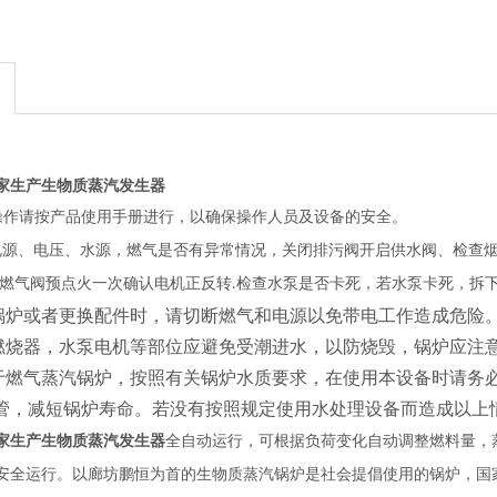
家生产生物质蒸汽发生器
操作请按产品使用手册进行，以确保操作人员及设备的安全。
电源、电压、水源，燃气是否有异常情况，关闭排污阀开启供水阀、检查烟
闭燃气阀预点火一次确认电机正反转.检查水泵是否卡死，若水泵卡死，拆
修锅炉或者更换配件时，请切断燃气和电源以免带电工作造成危险
、燃烧器，水泵电机等部位应避免受潮进水，以防烧毁，锅炉应注
属于燃气蒸汽锅炉，按照有关锅炉水质要求，在使用本设备时请务
管，减短锅炉寿命。若没有按照规定使用水处理设备而造成以上
家生产生物质蒸汽发生器
全自动运行，可根据负荷变化自动调整燃料量，
廊坊鹏恒
安全运行。以
为首的生物质蒸汽锅炉是社会提倡使用的锅炉，国