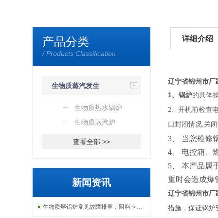
详细介绍
产品分类
/ Products Classification
辽宁省锦州市厂
生物质蒸汽发生
1、锅炉
的具体
器
生物质热水锅炉
2、
开机前检查
生物质蒸汽炉
口封闭情况,关
3、 当您检
查看全部 >>
4、 电控箱
5、 本产品
重时会造成爆
新闻资讯
辽宁省锦州市厂
生物质熔铝炉常见故障排查：阻料卡料、火嘴结焦与烟气排放异常的处理
措施，保证锅炉