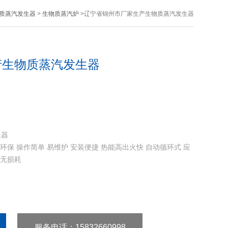
质蒸汽发生器
>
生物质蒸汽炉
>辽宁省锦州市厂家生产生物质蒸汽发生器
产生物质蒸汽发生器
生器
环保 操作简单 易维护 安装便捷 热能高出火快 自动循环式 应
动无损耗
服务电话
：15832660998