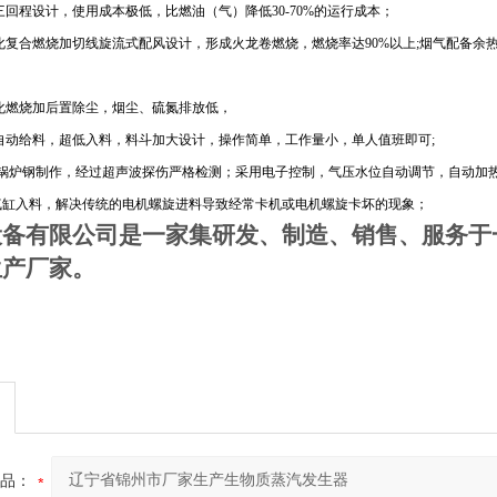
用三回程设计，使用成本极低，比燃油（气）降低30-70%的运行成本；
半气化复合燃烧加切线旋流式配风设计，形成火龙卷燃烧，燃烧率达90%以上;烟气配备
气化燃烧加后置除尘，烟尘、硫氮排放低，
用自动给料，超低入料，料斗加大设计，操作简单，工作量小，单人值班即可;
加厚锅炉钢制作，经过超声波探伤严格检测；采用电子控制，气压水位自动调节，自动加
用气缸入料，解决传统的电机螺旋进料导致经常卡机或电机螺旋卡坏的现象；
设备有限公司是一家集研发、制造、销售、服务于
生产厂家。
品：