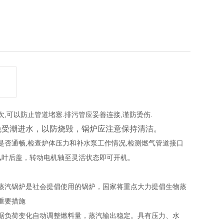
,可以防止管道堵塞.排污管应妥善连接,谨防烫伤.
免受潮进水，以防烧毁，锅炉应注意保持清洁。
否通畅,检查炉体压力和补水泵工作情况,检测燃气管道接口
卡死，拆下风叶后盖，转动电机轴至灵活状态即可开机。
蒸汽锅炉是社会提倡使用的锅炉，国家将重点大力提倡生物蒸
重要措施
据负荷变化自动调整燃料量，蒸汽输出稳定。具有压力、水