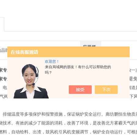
应用领
他品牌
综合
域
欢迎您！
来自局域网的朋友！有什么可以帮助您的
家专业生产生物质蒸汽锅炉
在使用本产品时请注意排污。每天至少排放一次
吗？
电控箱、燃烧器，水泵电机等部位应避
家专业生产生物质蒸汽锅炉
、电压、水源，燃气是否有异常情况，关闭排污阀开启供水阀、检查烟道是
闭燃气阀预点火一次确认电机正反转.检查水泵是否卡死，若水泵
、排烟温度等多项保护和报警措施，保证锅炉安全运行。
廊坊鹏恒
生物质
烧技术。有效的减少了能源的消耗，改善了环境，是改善北方雾霾天气的
燃料，自动给料、出渣，鼓风机引风机变频调节，锅炉全自动运行，可根