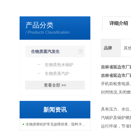
详细介绍
产品分类
/ Products Classification
品牌
其
生物质蒸汽发生
器
生物质热水锅炉
吉林省延边市厂
生物质蒸汽炉
吉林省延边市厂
开机前检查电源
查看全部 >>
封闭情况,关
新闻资讯
具有压力、水位
汽锅炉及锅炉燃
生物质熔铝炉常见故障排查：阻料卡料、火嘴结焦与烟气排放异常的处理
运行环保，节省