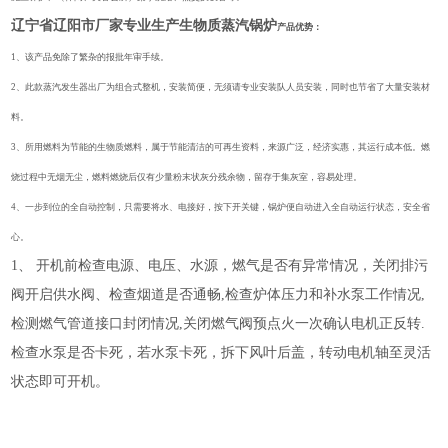
辽宁省辽阳市厂家专业生产生物质蒸汽锅炉
产品优势：
1、该产品免除了繁杂的报批年审手续。
2、此款蒸汽发生器出厂为组合式整机，安装简便，无须请专业安装队人员安装，同时也节省了大量安装材
料。
3、所用燃料为节能的生物质燃料，属于节能清洁的可再生资料，来源广泛，经济实惠，其运行成本低。燃
烧过程中无烟无尘，燃料燃烧后仅有少量粉末状灰分残余物，留存于集灰室，容易处理。
4、一步到位的全自动控制，只需要将水、电接好，按下开关键，锅炉便自动进入全自动运行状态，安全省
心。
1、
开机前检查电源、电压、水源，燃气是否有异常情况，关闭排污
阀开启供水阀、检查烟道是否通畅,检查炉体压力和补水泵工作情况,
检测燃气管道接口封闭情况,关闭燃气阀预点火一次确认电机正反转.
检查水泵是否卡死，若水泵卡死，拆下风叶后盖，转动电机轴至灵活
状态即可开机。