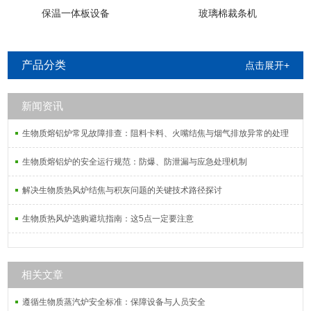
保温一体板设备
玻璃棉裁条机
产品分类
点击展开+
新闻资讯
生物质熔铝炉常见故障排查：阻料卡料、火嘴结焦与烟气排放异常的处理
生物质熔铝炉的安全运行规范：防爆、防泄漏与应急处理机制
解决生物质热风炉结焦与积灰问题的关键技术路径探讨
生物质热风炉选购避坑指南：这5点一定要注意
相关文章
遵循生物质蒸汽炉安全标准：保障设备与人员安全