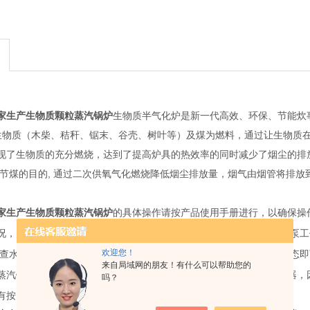
家生产生物质颗粒蒸汽锅炉
生物质半气化炉是新一代高效、环保、节能炊
燃生物质（木柴、秸秆、锯末、谷壳、树叶等）及煤为燃料，通过让生物质
现了生物质的充分燃烧，达到了提高炉具的热效率的同时减少了烟尘的排
柴节煤的目的, 通过二次供氧气化燃烧降低烟尘排放量，烟气由烟管将排
家生产生物质颗粒蒸汽锅炉
的具体操作请按产品使用手册进行，以确保操作
况，关闭排污阀开启供水阀、检查烟道是否通畅,检查炉体压力和补水泵工
欢迎您！
检查水泵是否卡死，若水泵卡死，拆下风叶后盖，转动电机轴至灵活状态
来自局域网的朋友！有什么可以帮助您的
蒸汽锅炉，按照有关锅炉水质要求，在使用本设备时请务必安装软水器，
吗？
有按照规定使用水处理设备而造成以上情况的则不在保修范围内。