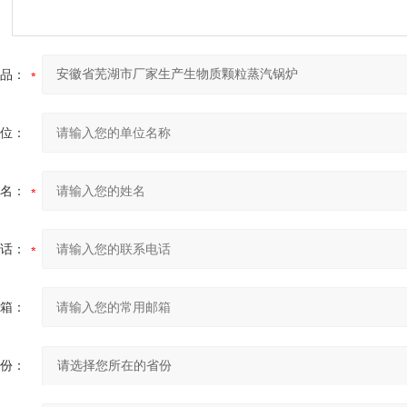
品：
位：
名：
话：
箱：
份：