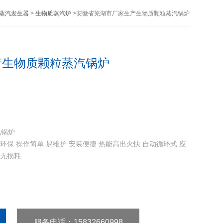
蒸汽发生器
>
生物质蒸汽炉
>安徽省芜湖市厂家生产生物质颗粒蒸汽锅炉
产生物质颗粒蒸汽锅炉
汽锅炉
环保 操作简单 易维护 安装便捷 热能高出火快 自动循环式 应
动无损耗
服务电话
：15832660998