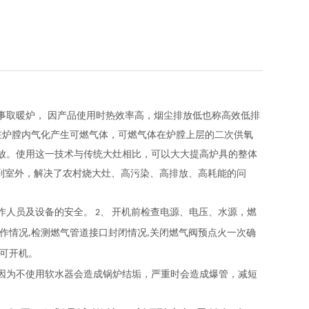
事取暖炉， 因产品使用时热效率高，烟尘排放低也称高效低排
在炉膛内气化产生可燃气体，可燃气体在炉膛上层的二次供氧
放。使用这一技术与传统大灶相比，可以大大提高炉具的整体
放到室外，解决了农村烧大灶、高污染、高排放、高耗能的问
人员及设备的安全。 2、 开机前检查电源、电压、水源，燃
作情况,检测燃气管道接口封闭情况,关闭燃气阀预点火一次确
即可开机。
因为不使用软水器会造成锅炉结垢，严重时会造成爆管，减短