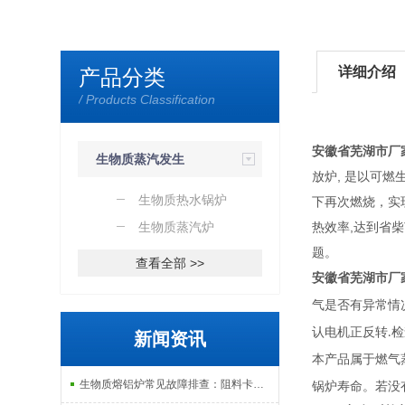
详细介绍
产品分类
/ Products Classification
安徽省芜湖市厂
生物质蒸汽发生
放炉, 是以可
器
生物质热水锅炉
下再次燃烧，实
生物质蒸汽炉
热效率,达到省
题。
查看全部 >>
安徽省芜湖市厂
气是否有异常情
认电机正反转.
新闻资讯
本产品属于燃气
生物质熔铝炉常见故障排查：阻料卡料、火嘴结焦与烟气排放异常的处理
锅炉寿命。若没