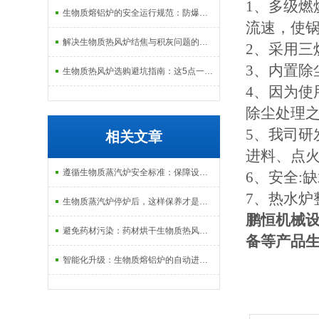
1、多级
生物质熔铝炉的安全运行规范：防爆、防泄漏与应急处理机制
流速，使锅
解决生物质热风炉结焦与积灰问题的关键技术路径探讨
2、采用
3、内置
生物质热风炉选购避坑指南：这5点一定要注意
4、因为使
除尘处理
5、我司
相关文章
进料、点
遵循生物质蒸汽炉安全标准：保障设备与人员安全
6、安全:
7、热水
生物质蒸汽炉停炉后，这样保养才是正确的
鹏恒机械
避免药材污染：药材烘干生物质热风炉的烟气净化与间接换热技术
备等产品
智能化升级：生物质熔铝炉的自动进料与温度监控功能