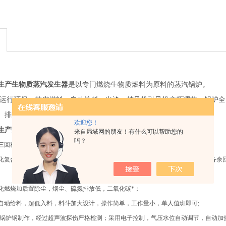
生产生物质蒸汽发生器
是以专门燃烧生物质燃料为原料的蒸汽锅炉。
运行环保，节省燃料，自动给料、出渣，鼓风机引风机变频调节，锅炉全
、排烟温度等多项保护和报警措施，保证锅炉安全运行。
欢迎您！
生产生物质蒸汽发生器
特点：
来自局域网的朋友！有什么可以帮助您的
吗？
用三回程设计，使用成本极低，比燃油（气）降低30-70%的运行成本；
气化复合燃烧加切线旋流式配风设计，形成火龙卷燃烧，燃烧率达90%以上;烟气配备余
半气化燃烧加后置除尘，烟尘、硫氮排放低，二氧化碳*；
采用自动给料，超低入料，料斗加大设计，操作简单，工作量小，单人值班即可;
加厚锅炉钢制作，经过超声波探伤严格检测；采用电子控制，气压水位自动调节，自动加