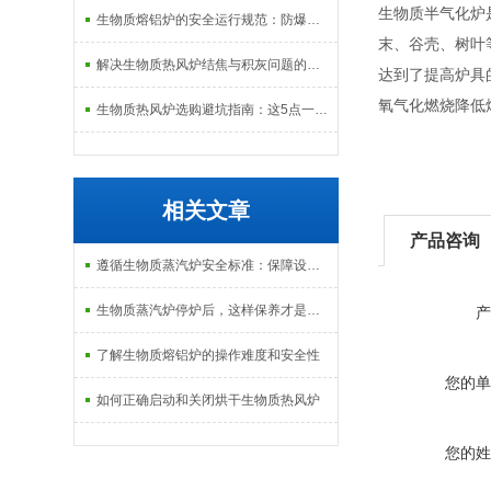
生物质半气化炉
生物质熔铝炉的安全运行规范：防爆、防泄漏与应急处理机制
末、谷壳、树叶
解决生物质热风炉结焦与积灰问题的关键技术路径探讨
达到了提高炉具
氧气化燃烧降低
生物质热风炉选购避坑指南：这5点一定要注意
相关文章
产品咨询
遵循生物质蒸汽炉安全标准：保障设备与人员安全
生物质蒸汽炉停炉后，这样保养才是正确的
产
了解生物质熔铝炉的操作难度和安全性
您的单
如何正确启动和关闭烘干生物质热风炉
您的姓