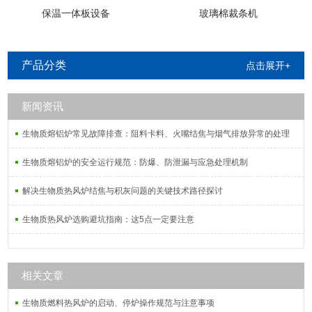
保温一体板设备
玻璃棉裁条机
产品分类
点击展开+
新闻资讯
生物质熔铝炉常见故障排查：阻料卡料、火嘴结焦与烟气排放异常的处理
生物质熔铝炉的安全运行规范：防爆、防泄漏与应急处理机制
解决生物质热风炉结焦与积灰问题的关键技术路径探讨
生物质热风炉选购避坑指南：这5点一定要注意
相关文章
生物质燃料热风炉的启动、停炉操作规范与注意事项