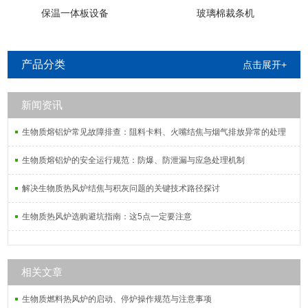
保温一体板设备
玻璃棉裁条机
产品分类
点击展开+
新闻资讯
生物质熔铝炉常见故障排查：阻料卡料、火嘴结焦与烟气排放异常的处理
生物质熔铝炉的安全运行规范：防爆、防泄漏与应急处理机制
解决生物质热风炉结焦与积灰问题的关键技术路径探讨
生物质热风炉选购避坑指南：这5点一定要注意
相关文章
生物质燃料热风炉的启动、停炉操作规范与注意事项