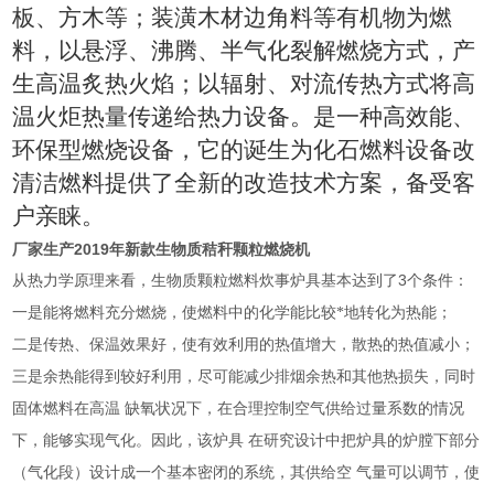
板、方木等；装潢木材边角料等有机物为燃
料，以悬浮、沸腾、半气化裂解燃烧方式，产
生高温炙热火焰；以辐射、对流传热方式将高
温火炬热量传递给热力设备。是一种高效能、
环保型燃烧设备，它的诞生为化石燃料设备改
清洁燃料提供了全新的改造技术方案，备受客
户亲睐。
厂家生产2019年新款生物质秸秆颗粒燃烧机
3
从热力学原理来看，生物质颗粒燃料炊事炉具基本达到了
个条件：
一是能将燃料充分燃烧，使燃料中的化学能比较*地转化为热能；
二是传热、保温效果好，使有效利用的热值增大，散热的热值减小；
三是余热能得到较好利用，尽可能减少排烟余热和其他热损失，同时
固体燃料在高温
缺氧状况下，在合理控制空气供给过量系数的情况
下，能够实现气化。因此，该炉具
在研究设计中把炉具的炉膛下部分
（气化段）设计成一个基本密闭的系统，其供给空
气量可以调节，使