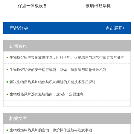
保温一体板设备
玻璃棉裁条机
产品分类
点击展开+
新闻资讯
生物质熔铝炉常见故障排查：阻料卡料、火嘴结焦与烟气排放异常的处理
生物质熔铝炉的安全运行规范：防爆、防泄漏与应急处理机制
解决生物质热风炉结焦与积灰问题的关键技术路径探讨
生物质热风炉选购避坑指南：这5点一定要注意
相关文章
生物质燃料热风炉的启动、停炉操作规范与注意事项