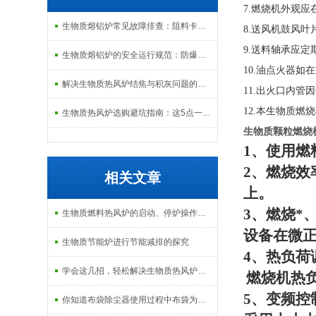
7
.
燃烧机外观应
生物质熔铝炉常见故障排查：阻料卡料、火嘴结焦与烟气排放异常的处理
8
.
送风机鼓风叶
9
.
送料轴承应定
生物质熔铝炉的安全运行规范：防爆、防泄漏与应急处理机制
1
0
.
油点火器如在
解决生物质热风炉结焦与积灰问题的关键技术路径探讨
1
1
.
出火口内管因
1
2
.
本生物质燃烧
生物质热风炉选购避坑指南：这5点一定要注意
生物质颗粒燃烧
1
、使用燃
2
、燃烧效
相关文章
上。
3
、燃烧*
生物质燃料热风炉的启动、停炉操作规范与注意事项
设备在微
生物质节能炉进行节能减排的探究
4
、热负荷
学会这几招，轻松解决生物质热风炉结焦积灰问题
燃烧机热
5
、变频控
你知道布袋除尘器使用过程中布袋为何脱落吗？