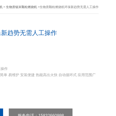
机
>
生物质锯末颗粒燃烧机
>生物质颗粒燃烧机环保新趋势无需人工操作
保新趋势无需人工操作
工操作
简单 易维护 安装便捷 热能高出火快 自动循环式 应用范围广
服务电话
：15832660998