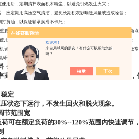
在使用后，定期清扫表面积木粉尘，以避免引燃发生火灾；
片，应定期用高压空气清洁，避免长期积灰影响送风量或造成噪音；
期打黄油，以保证轴承润滑不卡死；
重复多次点火失败后，应停止在点火，待检修点火系统正常后，再重新点
使用一定时间后，会造成一定程序的结焦，请定期拆卸内管进行清焦；
欢迎您！
来自局域网的朋友！有什么可以帮助您的
机设计仅适用纯木质颗粒燃料，请勿使用其他材质燃料，以保证机组正常
吗？
机环保新趋势无需人工操作
料
生物质新能源
---
纯木屑刨花颗粒燃烧。
率高
沸腾式半气化燃烧加切线旋流式配风设计，
、稳定
正压状态下运行，不发生回火和脱火现象。
调节范围宽
负荷可在额定负荷的
30%--120%
范围内快速调节
制