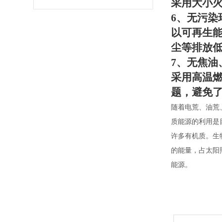
采用大小
6
、无污染
以可再生
尘等排放
7
、无焦油
采用高温
题，避免
随着电荒、油荒
质能源的利用是
许多有机质。
生
的能量，占太阳
能源。