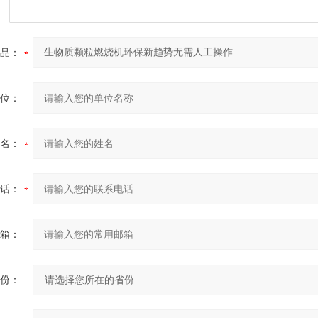
品：
位：
名：
话：
箱：
份：