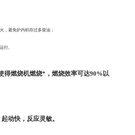
火，避免炉内积存过多柴油；
运行
。
使得燃烧机燃烧*，燃烧效率可达
90%
以
，起动快，反应灵敏。