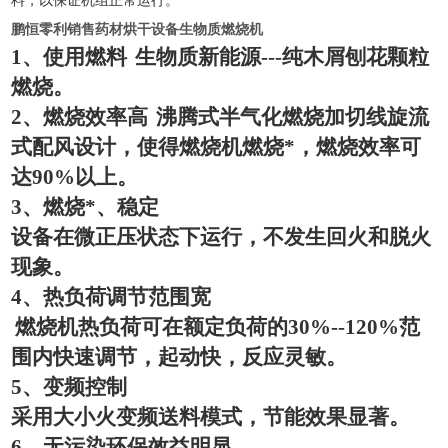
料，以保证机组正常运行
。
鹏恒零利销售药材烘干设备生物质燃烧机
1
、使用燃料
生物质新能源
---
纯木屑刨花颗粒
燃烧。
2
、燃烧效率高
沸腾式半气化燃烧加切线旋流
式配风设计，使得燃烧机燃烧*，燃烧效率可
达
90%
以上。
3
、燃烧*、稳定
设备在微正压状态下运行，不发生回火和脱火
现象。
4
、热负荷调节范围宽
燃烧机热负荷可在额定负荷的
30%--120%
范
围内快速调节，起动快，反应灵敏。
5
、变频控制
采用大小火变频送料模式，节能效果显著。
6
、无污染环保效益明显