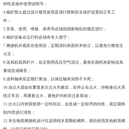
特性及操作使用说明书；
4.
锅炉禁止超过设计规范使用及强行限制安全保护设置的正常工
作；
5.
安装、使用、维修、保养等必须按国家相应的规定进行；
6.
锅炉设备在运行时必须有专人值守；
7
.
燃烧机外观应在使用后，定期清扫表面积木粉尘，以避免引燃发生
火灾；
8
.
送风机鼓风叶片，应定期用高压空气清洁，避免长期积灰影响送风
量或造成噪音；
9
.
送料轴承应定期打黄油，以保证轴承润滑不卡死；
1
0
.
油点火器如在重复多次点火失败后，应停止在点火，待检修点火系
统正常后，再重新点火，避免炉内积存过多柴油；
1
1
.
出火口内管因使用一定时间后，会造成一定程序的结焦，请定期拆
卸内管进行清焦；
1
2
.
本生物质燃烧机设计仅适用纯木质颗粒燃料，请勿使用其他材质燃