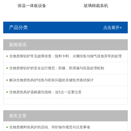
保温一体板设备
玻璃棉裁条机
产品分类
点击展开+
新闻资讯
生物质熔铝炉常见故障排查：阻料卡料、火嘴结焦与烟气排放异常的处理
生物质熔铝炉的安全运行规范：防爆、防泄漏与应急处理机制
解决生物质热风炉结焦与积灰问题的关键技术路径探讨
生物质热风炉选购避坑指南：这5点一定要注意
相关文章
生物质燃料热风炉的启动、停炉操作规范与注意事项