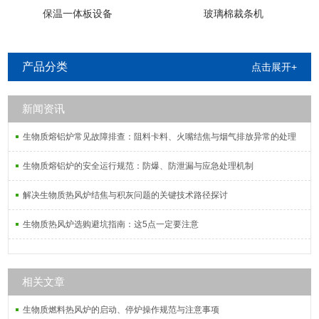
保温一体板设备
玻璃棉裁条机
产品分类
点击展开+
新闻资讯
生物质熔铝炉常见故障排查：阻料卡料、火嘴结焦与烟气排放异常的处理
生物质熔铝炉的安全运行规范：防爆、防泄漏与应急处理机制
解决生物质热风炉结焦与积灰问题的关键技术路径探讨
生物质热风炉选购避坑指南：这5点一定要注意
相关文章
生物质燃料热风炉的启动、停炉操作规范与注意事项