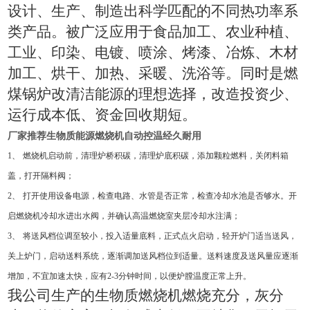
设计、生产、制造出科学匹配的不同热功率系
类产品。被广泛应用于食品加工、农业种植、
工业、印染、电镀、喷涂、烤漆、冶炼、木材
加工、烘干、加热、采暖、洗浴等。同时是燃
煤锅炉改清洁能源的理想选择，改造投资少、
运行成本低、资金回收期短。
厂家推荐生物质能源燃烧机自动控温经久耐用
1
、
燃烧机启动前，清理炉桥积碳，清理炉底积碳，添加颗粒燃料，关闭料箱
盖，打开隔料阀；
2
、
打开使用设备电源，检查电路、水管是否正常，检查冷却水池是否够水。开
启燃烧机冷却水进出水阀，并确认高温燃烧室夹层冷却水注满；
3
、
将送风档位调至较小，投入适量底料，正式点火启动，轻开炉门适当送风，
关上炉门，启动送料系统，逐渐调加送风档位到适量。送料速度及送风量应逐渐
增加，不宜加速太快，应有
2-3
分钟时间，以便炉膛温度正常上升。
我公司生产的生物质燃烧机燃烧充分，灰分