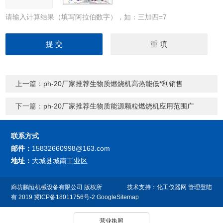
请输入计算结果（填写阿拉伯数字），如：三加四=7
上一篇：
ph-20厂家推荐生物质燃烧机高热能低*利销售
下一篇：
ph-20厂家推荐生物质能源颗粒燃烧机应用范围广
联系方式
邮件：
15832660998@163.com
地址：
大城县城南工业区
廊坊鹏恒机械设备有限公司
版权所
技术支持：
化工仪器网
管理登陆
有 2019
冀ICP备18011756号-2
GoogleSitemap
营业执照