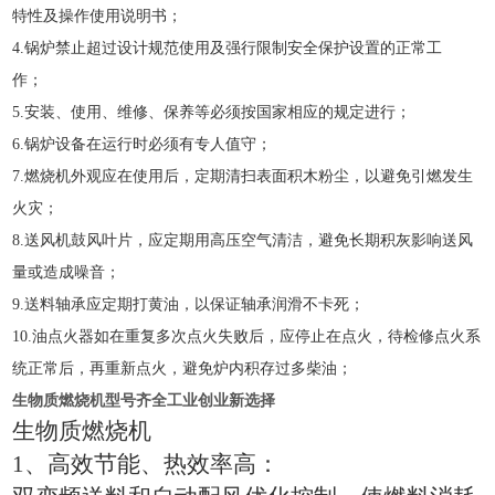
特性及操作使用说明书；
4.
锅炉禁止超过设计规范使用及强行限制安全保护设置的正常工
作；
5.
安装、使用、维修、保养等必须按国家相应的规定进行；
6.
锅炉设备在运行时必须有专人值守；
7
.
燃烧机外观应在使用后，定期清扫表面积木粉尘，以避免引燃发生
火灾；
8
.
送风机鼓风叶片，应定期用高压空气清洁，避免长期积灰影响送风
量或造成噪音；
9
.
送料轴承应定期打黄油，以保证轴承润滑不卡死；
1
0
.
油点火器如在重复多次点火失败后，应停止在点火，待检修点火系
统正常后，再重新点火，避免炉内积存过多柴油；
生物质燃烧机型号齐全工业创业新选择
生物质燃烧机
1
、高效节能、热效率高：