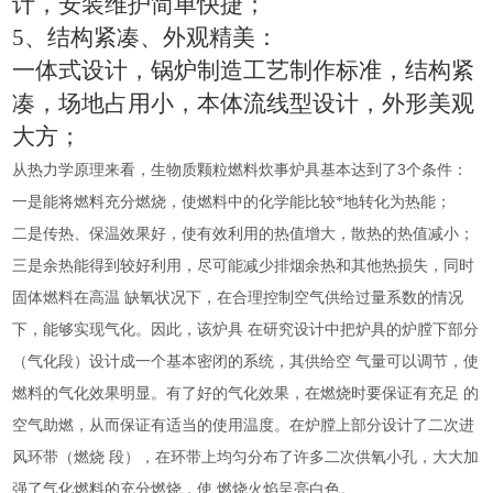
计，安装维护简单快捷；
5
、结构紧凑、外观精美：
一体式设计，锅炉制造工艺制作标准，结构紧
凑，场地占用小，本体流线型设计，外形美观
大方；
3
从热力学原理来看，生物质颗粒燃料炊事炉具基本达到了
个条件：
一是能将燃料充分燃烧，使燃料中的化学能比较*地转化为热能；
二是传热、保温效果好，使有效利用的热值增大，散热的热值减小；
三是余热能得到较好利用，尽可能减少排烟余热和其他热损失，同时
固体燃料在高温
缺氧状况下，在合理控制空气供给过量系数的情况
下，能够实现气化。因此，该炉具
在研究设计中把炉具的炉膛下部分
（气化段）设计成一个基本密闭的系统，其供给空
气量可以调节，使
燃料的气化效果明显。有了好的气化效果，在燃烧时要保证有充足
的
空气助燃，从而保证有适当的使用温度。在炉膛上部分设计了二次进
风环带（燃烧
段），在环带上均匀分布了许多二次供氧小孔，大大加
强了气化燃料的充分燃烧，使
燃烧火焰呈亮白色。