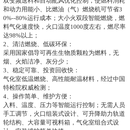
双变频送料和自动配风优化控制，使燃料消耗
和动力用能小、比燃油（气）燃烧机可节省
3
0%--80%
运行成本；大小火双段智能燃烧，燃
料气化速度快，火口温度
1000
度左右，燃尽率
达
98%
以上；
2
、清洁燃烧、低碳环保：
采用国家倡导可再生生物质颗粒为燃料，无
烟、火焰洁净、灰分少
；
3
、稳定可靠、投资回收快：
气化室低温燃烧、高性能耐温材料，经过中国
特检院权威检测；
4
、操作简单、维护方便：
入料、温度、压力等智能运行控制；无需人员
手工调节，火口组装式设计、可升降助力轨道
轮结构、大容量可视料箱，气化室组合式设