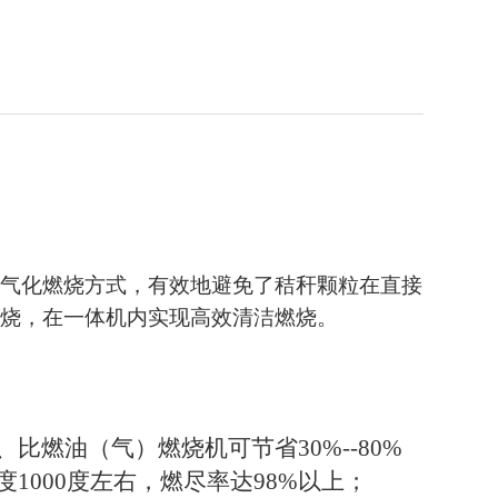
半气化燃烧方式，有效地避免了秸秆颗粒在直接
燃烧，在一体机内实现高效清洁燃烧。
、比燃油（气）燃烧机可节省
30%--80%
度
1000
度左右，燃尽率达
98%
以上；