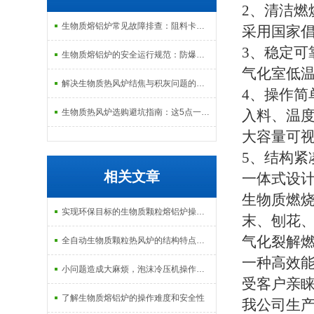
2
、清洁燃
生物质熔铝炉常见故障排查：阻料卡料、火嘴结焦与烟气排放异常的处理
采用国家
3
、稳定可
生物质熔铝炉的安全运行规范：防爆、防泄漏与应急处理机制
气化室低
解决生物质热风炉结焦与积灰问题的关键技术路径探讨
4
、操作简
生物质热风炉选购避坑指南：这5点一定要注意
入料、温
大容量可
5
、结构紧
相关文章
一体式设
生物质燃
实现环保目标的生物质颗粒熔铝炉操作指南
末、刨花
气化裂解
全自动生物质颗粒热风炉的结构特点及启动管理
一种高效
小问题造成大麻烦，泡沫冷压机操作时需注意的3点
受客户亲
了解生物质熔铝炉的操作难度和安全性
我公司生