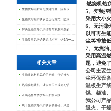
燃烧机热
生物质熔铝炉常见故障排查：阻料卡料、火嘴结焦与烟气排放异常的处理
5
、变频控
采用大小
生物质熔铝炉的安全运行规范：防爆、防泄漏与应急处理机制
6
、无污染
解决生物质热风炉结焦与积灰问题的关键技术路径探讨
以可再生
生物质热风炉选购避坑指南：这5点一定要注意
尘等排放
7
、无焦油
采用高温
相关文章
题，避免
公司主要
生物质燃料热风炉的启动、停炉操作规范与注意事项
尘环保设
温板生产
热缩膜包装机，让安全卫生成为习惯
煤、柴油
正确选择生物质熔铝炉的依据
我公司产
烘干生物质热风炉的安装基础、风道连接与保温施工
退火、干