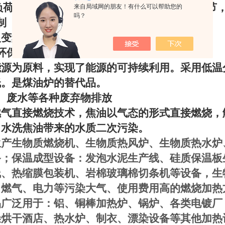
负荷可在额定负荷的
30%--120%
范围内快速调节
来自局域网的朋友！有什么可以帮助您的
吗？
制
火变频送料模式，节能效果显著。
环保效益明显
能源为原料，实现了能源的可持续利用。采用低温
低。是煤油炉的替代品。
、废水等各种废弃物排放
燃气直接燃烧技术，焦油以气态的形式直接燃烧，
了水洗焦油带来的水质二次污染。
生产生物质燃烧机、生物质热风炉、生物质热水炉
备；保温成型设备：发泡水泥生产线、硅质保温板
线、热缩膜包装机、岩棉玻璃棉切条机等设备，生
、燃气、电力等污染大气、使用费用高的燃烧加热
品广泛用于：铝、铜棒加热炉、锅炉、各类电镀厂
燥烘干酒店、热水炉、制衣、漂染设备等其他加热