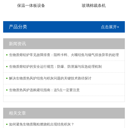
保温一体板设备
玻璃棉裁条机
产品分类
点击展开+
新闻资讯
生物质熔铝炉常见故障排查：阻料卡料、火嘴结焦与烟气排放异常的处理
生物质熔铝炉的安全运行规范：防爆、防泄漏与应急处理机制
解决生物质热风炉结焦与积灰问题的关键技术路径探讨
生物质热风炉选购避坑指南：这5点一定要注意
相关文章
如何避免生物质颗粒燃烧机出现结焦积灰？