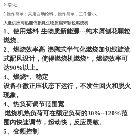
的要求;
5.
操作简单：采用自动给料，操作简单，工作量小。
大量供应高热能低损耗生物质锯末颗粒燃烧机
1
、使用燃料
生物质新能源
---
纯木屑刨花颗粒
燃烧。
2
、燃烧效率高
沸腾式半气化燃烧加切线旋流
式配风设计，使得燃烧机燃烧*，燃烧效率可
达
90%
以上。
3
、燃烧*、稳定
设备在微正压状态下运行，不发生回火和脱火
现象。
4
、热负荷调节范围宽
燃烧机热负荷可在额定负荷的
30%--120%
范
围内快速调节，起动快，反应灵敏。
5
、变频控制