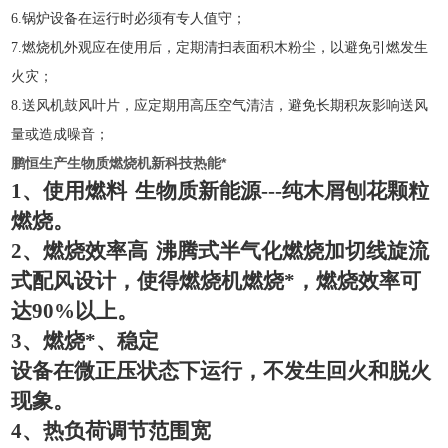
6.
锅炉设备在运行时必须有专人值守；
7
.
燃烧机外观应在使用后，定期清扫表面积木粉尘，以避免引燃发生
火灾；
8
.
送风机鼓风叶片，应定期用高压空气清洁，避免长期积灰影响送风
量或造成噪音；
鹏恒生产生物质燃烧机新科技热能*
1
、使用燃料
生物质新能源
---
纯木屑刨花颗粒
燃烧。
2
、燃烧效率高
沸腾式半气化燃烧加切线旋流
式配风设计，使得燃烧机燃烧*，燃烧效率可
达
90%
以上。
3
、燃烧*、稳定
设备在微正压状态下运行，不发生回火和脱火
现象。
4
、热负荷调节范围宽