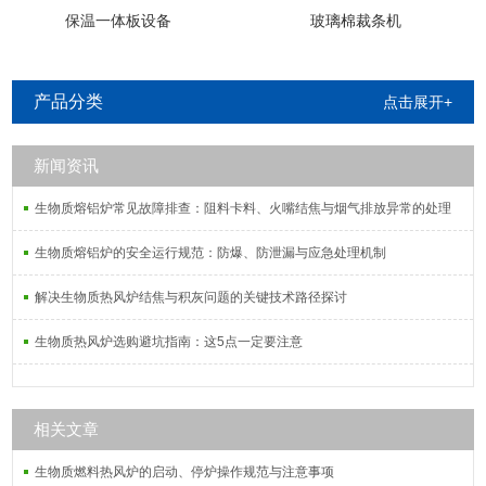
保温一体板设备
玻璃棉裁条机
产品分类
点击展开+
新闻资讯
生物质熔铝炉常见故障排查：阻料卡料、火嘴结焦与烟气排放异常的处理
生物质熔铝炉的安全运行规范：防爆、防泄漏与应急处理机制
解决生物质热风炉结焦与积灰问题的关键技术路径探讨
生物质热风炉选购避坑指南：这5点一定要注意
相关文章
生物质燃料热风炉的启动、停炉操作规范与注意事项