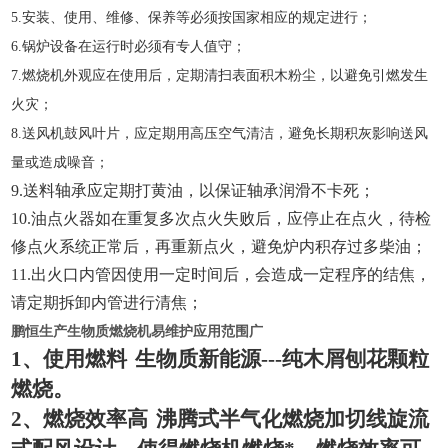
5.
安装、使用、维修、保养等必须按国家相应的规定进行；
6.
锅炉设备在运行时必须有专人值守；
7
.
燃烧机外观应在使用后，定期清扫表面积木粉尘，以避免引燃发生
火灾；
8
.
送风机鼓风叶片，应定期用高压空气清洁，避免长期积灰影响送风
量或造成噪音；
9
.
送料轴承应定期打黄油，以保证轴承润滑不卡死；
1
0
.
油点火器如在重复多次点火失败后，应停止在点火，待检
修点火系统正常后，再重新点火，避免炉内积存过多柴油；
1
1
.
出火口内管因使用一定时间后，会造成一定程序的结焦，
请定期拆卸内管进行清焦；
鹏恒生产生物质燃烧机易维护应用范围广
1
、使用燃料
生物质新能源
---
纯木屑刨花颗粒
燃烧。
2
、燃烧效率高
沸腾式半气化燃烧加切线旋流