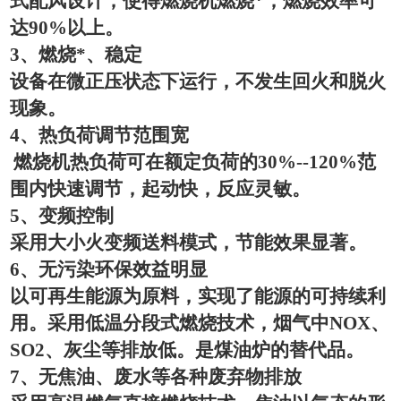
式配风设计，使得燃烧机燃烧*，燃烧效率可
达
90%
以上。
3
、燃烧*、稳定
设备在微正压状态下运行，不发生回火和脱火
现象。
4
、热负荷调节范围宽
燃烧机热负荷可在额定负荷的
30%--120%
范
围内快速调节，起动快，反应灵敏。
5
、变频控制
采用大小火变频送料模式，节能效果显著。
6
、无污染环保效益明显
以可再生能源为原料，实现了能源的可持续利
用。采用低温分段式燃烧技术，烟气中
NOX
、
SO2
、灰尘等排放低。是煤油炉的替代品。
7
、无焦油、废水等各种废弃物排放