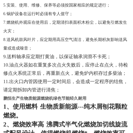
5.
安装、使用、维修、保养等必须按国家相应的规定进行；
6.
锅炉设备在运行时必须有专人值守；
7
.
燃烧机外观应在使用后，定期清扫表面积木粉尘，以避免引燃发生
火灾；
8
.
送风机鼓风叶片，应定期用高压空气清洁，避免长期积灰影响送风
量或造成噪音；
9
.
送料轴承应定期打黄油，以保证轴承润滑不卡死；
1
0
.
油点火器如在重复多次点火失败后，应停止在点火，待检
修点火系统正常后，再重新点火，避免炉内积存过多柴油；
1
1
.
出火口内管因使用一定时间后，会造成一定程序的结焦，
请定期拆卸内管进行清焦；
鹏恒生产生物质能源燃烧机绿色节能经久耐用
1
、使用燃料
生物质新能源
---
纯木屑刨花颗粒
燃烧。
2
、燃烧效率高
沸腾式半气化燃烧加切线旋流