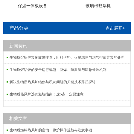
保温一体板设备
玻璃棉裁条机
产品分类
点击展开+
新闻资讯
生物质熔铝炉常见故障排查：阻料卡料、火嘴结焦与烟气排放异常的处理
生物质熔铝炉的安全运行规范：防爆、防泄漏与应急处理机制
解决生物质热风炉结焦与积灰问题的关键技术路径探讨
生物质热风炉选购避坑指南：这5点一定要注意
相关文章
生物质燃料热风炉的启动、停炉操作规范与注意事项