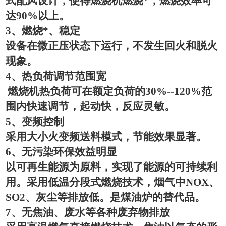
式配风设计，使得燃烧机燃烧*，燃烧效率可
达
90%
以上。
3
、燃烧*、稳定
设备在微正压状态下运行，不发生回火和脱火
现象。
4
、热负荷调节范围宽
燃烧机热负荷可在额定负荷的
30%--120%
范
围内快速调节，起动快，反应灵敏。
5
、变频控制
采用大小火变频送料模式，节能效果显著。
6
、无污染环保效益明显
以可再生能源为原料，实现了能源的可持续利
用。采用低温分段式燃烧技术，烟气中
NOX
、
SO2
、灰尘等排放低。是煤油炉的替代品。
7
、无焦油、废水等各种废弃物排放