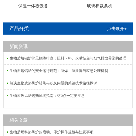
保温一体板设备
玻璃棉裁条机
产品分类
点击展开+
新闻资讯
生物质熔铝炉常见故障排查：阻料卡料、火嘴结焦与烟气排放异常的处理
生物质熔铝炉的安全运行规范：防爆、防泄漏与应急处理机制
解决生物质热风炉结焦与积灰问题的关键技术路径探讨
生物质热风炉选购避坑指南：这5点一定要注意
相关文章
生物质燃料热风炉的启动、停炉操作规范与注意事项