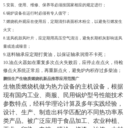
5.
安装、使用、维修、保养等必须按国家相应的规定进行；
6.
锅炉设备在运行时必须有专人值守；
7
.
燃烧机外观应在使用后，定期清扫表面积木粉尘，以避免引燃发生
火灾；
8
.
送风机鼓风叶片，应定期用高压空气清洁，避免长期积灰影响送风
量或造成噪音；
9
.
送料轴承应定期打黄油，以保证轴承润滑不卡死；
1
0
.
油点火器如在重复多次点火失败后，应停止在点火，待检
修点火系统正常后，再重新点火，避免炉内积存过多柴油；
鹏恒生产生物质燃烧机新品推荐应用范围广
生物质燃烧机做为热力设备的主机设备，根据
现有国内工业、商服、民用锅炉型号性能技术
参数特点，经科学理论计算及多年实践经验，
设计、生产、制造出科学匹配的不同热功率系
类产品。被广泛应用于食品加工、农业种植、