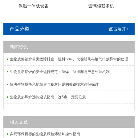
保温一体板设备
玻璃棉裁条机
产品分类
点击展开+
新闻资讯
生物质熔铝炉常见故障排查：阻料卡料、火嘴结焦与烟气排放异常的处理
生物质熔铝炉的安全运行规范：防爆、防泄漏与应急处理机制
解决生物质热风炉结焦与积灰问题的关键技术路径探讨
生物质热风炉选购避坑指南：这5点一定要注意
相关文章
实现环保目标的生物质颗粒熔铝炉操作指南