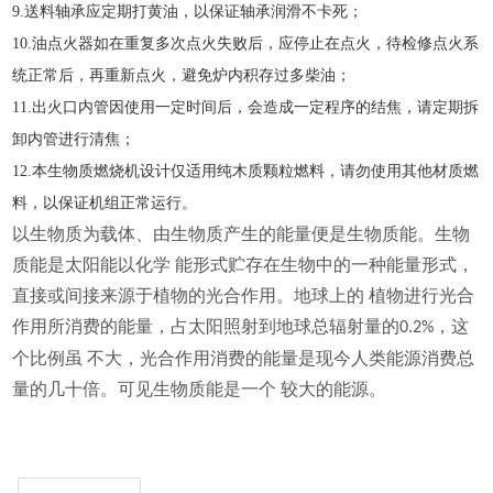
9
.
送料轴承应定期打黄油，以保证轴承润滑不卡死；
1
0
.
油点火器如在重复多次点火失败后，应停止在点火，待检修点火系
统正常后，再重新点火，避免炉内积存过多柴油；
1
1
.
出火口内管因使用一定时间后，会造成一定程序的结焦，请定期拆
卸内管进行清焦；
1
2
.
本生物质燃烧机设计仅适用纯木质颗粒燃料，请勿使用其他材质燃
料，以保证机组正常运行
。
以生物质为载体、由生物质产生的能量便是生物质能。生物
质能是太阳能以化学
能形式贮存在生物中的一种能量形式，
直接或间接来源于植物的光合作用。地球上的
植物进行光合
作用所消费的能量，占太阳照射到地球总辐射量的
，这
0.2%
个比例虽
不大，光合作用消费的能量是现今人类能源消费总
量的几十倍。可见生物质能是一个
较大的能源。