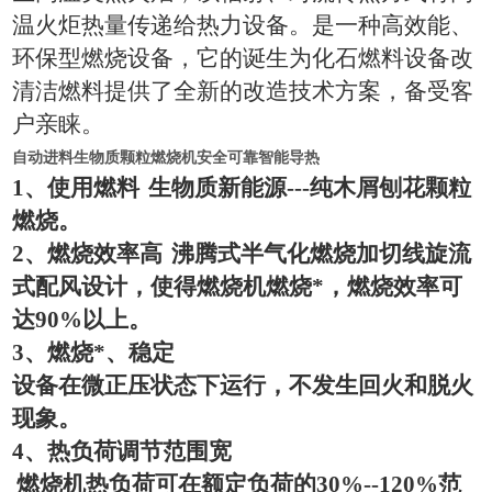
温火炬热量传递给热力设备。是一种高效能、
环保型燃烧设备，它的诞生为化石燃料设备改
清洁燃料提供了全新的改造技术方案，备受客
户亲睐。
自动进料生物质颗粒燃烧机安全可靠智能导热
1
、使用燃料
生物质新能源
---
纯木屑刨花颗粒
燃烧。
2
、燃烧效率高
沸腾式半气化燃烧加切线旋流
式配风设计，使得燃烧机燃烧*，燃烧效率可
达
90%
以上。
3
、燃烧*、稳定
设备在微正压状态下运行，不发生回火和脱火
现象。
4
、热负荷调节范围宽
燃烧机热负荷可在额定负荷的
30%--120%
范