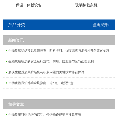
保温一体板设备
玻璃棉裁条机
产品分类
点击展开+
新闻资讯
生物质熔铝炉常见故障排查：阻料卡料、火嘴结焦与烟气排放异常的处理
生物质熔铝炉的安全运行规范：防爆、防泄漏与应急处理机制
解决生物质热风炉结焦与积灰问题的关键技术路径探讨
生物质热风炉选购避坑指南：这5点一定要注意
相关文章
生物质燃料热风炉的启动、停炉操作规范与注意事项