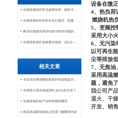
设备在微
生物质熔铝炉常见故障排查：阻料卡料、火嘴结焦与烟气排放异常的处理
4
、热负荷
燃烧机热
生物质熔铝炉的安全运行规范：防爆、防泄漏与应急处理机制
5
、变频控
解决生物质热风炉结焦与积灰问题的关键技术路径探讨
采用大小
生物质热风炉选购避坑指南：这5点一定要注意
6
、无污染
以可再生
尘等排放
相关文章
7
、无焦油
采用高温
全自动生物质颗粒热风炉的远程监控与故障预警功能
题，避免
我公司产
布袋除尘器布袋选型时,这4点您注意了吗?
退火、干
生物质锅炉的产品种类都有哪些
开发、销
购买热缩膜包装机之前需了解哪些内容