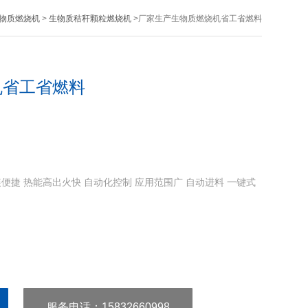
物质燃烧机
>
生物质秸秆颗粒燃烧机
>厂家生产生物质燃烧机省工省燃料
机省工省燃料
捷 热能高出火快 自动化控制 应用范围广 自动进料 一键式
服务电话
：15832660998