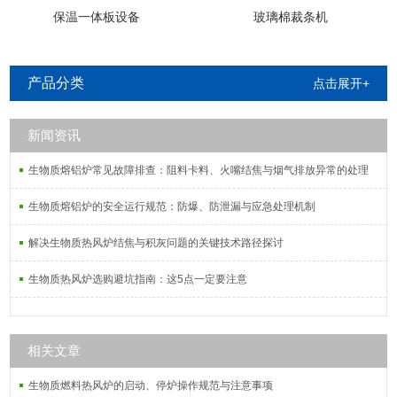
保温一体板设备
玻璃棉裁条机
产品分类
点击展开+
新闻资讯
生物质熔铝炉常见故障排查：阻料卡料、火嘴结焦与烟气排放异常的处理
生物质熔铝炉的安全运行规范：防爆、防泄漏与应急处理机制
解决生物质热风炉结焦与积灰问题的关键技术路径探讨
生物质热风炉选购避坑指南：这5点一定要注意
相关文章
生物质燃料热风炉的启动、停炉操作规范与注意事项