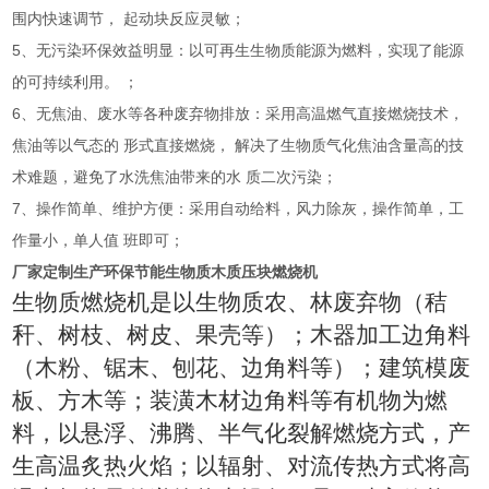
围内快速调节，
起动块反应灵敏；
5
、无污染环保效益明显：以可再生生物质能源为燃料，实现了能源
的可持续利用。
；
6
、无焦油、废水等各种废弃物排放：采用高温燃气直接燃烧技术，
焦油等以气态的
形式直接燃烧，
解决了生物质气化焦油含量高的技
术难题，避免了水洗焦油带来的水
质二次污染；
7
、操作简单、维护方便：采用自动给料，风力除灰，操作简单，工
作量小，单人值
班即可；
厂家定制生产环保节能生物质木质压块燃烧机
生物质燃烧机是以生物质农、林废弃物（秸
秆、树枝、树皮、果壳等）；木器加工边角料
（木粉、锯末、刨花、边角料等）；建筑模废
板、方木等；装潢木材边角料等有机物为燃
料，以悬浮、沸腾、半气化裂解燃烧方式，产
生高温炙热火焰；以辐射、对流传热方式将高