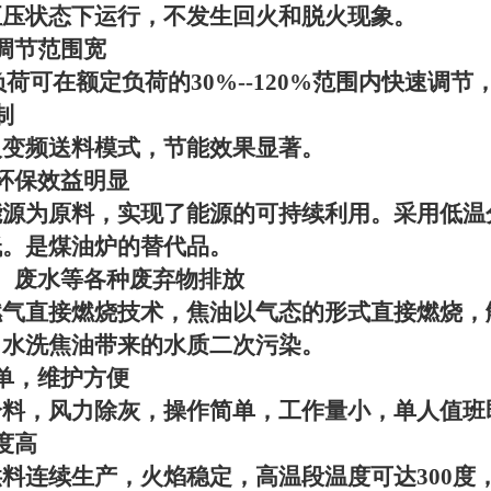
正压状态下运行，不发生回火和脱火现象。
调节范围宽
负荷可在额定负荷的
30%--120%
范围内快速调节
制
火变频送料模式，节能效果显著。
环保效益明显
能源为原料，实现了能源的可持续利用。采用低温
低。是煤油炉的替代品。
、废水等各种废弃物排放
燃气直接燃烧技术，焦油以气态的形式直接燃烧，
了水洗焦油带来的水质二次污染。
单，维护方便
给料，风力除灰，操作简单，工作量小，单人值班
度高
供料连续生产，火焰稳定，高温段温度可达
300
度