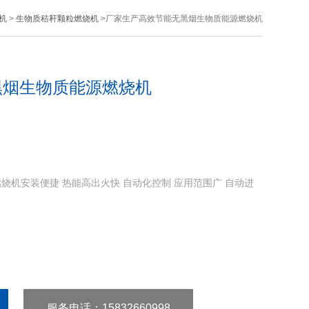
机
>
生物质秸秆颗粒燃烧机
>厂家生产高效节能无黑烟生物质能源燃烧机
黑烟生物质能源燃烧机
烧机安装便捷 热能高出火快 自动化控制 应用范围广 自动进
服务电话
：15832660998