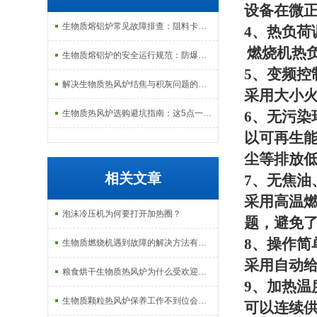
设备在微
生物质熔铝炉常见故障排查：阻料卡料、火嘴结焦与烟气排放异常的处理
4
、热负荷
燃烧机热
生物质熔铝炉的安全运行规范：防爆、防泄漏与应急处理机制
5
、变频控
解决生物质热风炉结焦与积灰问题的关键技术路径探讨
采用大小
生物质热风炉选购避坑指南：这5点一定要注意
6
、无污染
以可再生
尘等排放
相关文章
7
、无焦油
采用高温
泡沫冷压机为何要打开加热圈？
题，避免
8
、操作简
生物质燃烧机遇到故障的解决方法有哪些？
采用自动
粮食烘干生物质热风炉为什么受欢迎，这些原因很重要
9
、加热温
生物质颗粒热风炉保养工作不到位会出现哪些危害？
可以连续