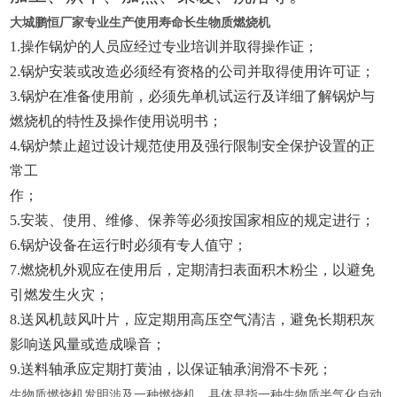
大城鹏恒
厂家专业生产使用寿命长生物质燃烧机
1.
操作锅炉的人员应经过专业培训并取得操作证；
2.
锅炉安装或改造必须经有资格的公司并取得使用许可证；
3.
锅炉在准备使用前，必须先单机试运行及详细了解锅炉与
燃烧机的特性及操作使用说明书；
4.
锅炉禁止超过设计规范使用及强行限制安全保护设置的正
常工
作；
5.
安装、使用、维修、保养等必须按国家相应的规定进行；
6.
锅炉设备在运行时必须有专人值守；
7
.
燃烧机外观应在使用后，定期清扫表面积木粉尘，以避免
引燃发生火灾；
8
.
送风机鼓风叶片，应定期用高压空气清洁，避免长期积灰
影响送风量或造成噪音；
9
.
送料轴承应定期打黄油，以保证轴承润滑不卡死；
生物质燃烧机发明涉及一种燃烧机，具体是指一种生物质半气化自动