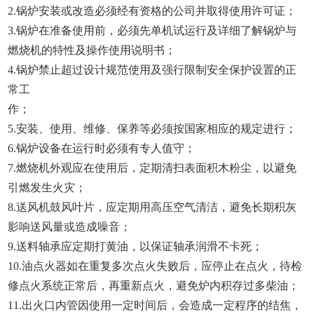
2.
锅炉安装或改造必须经有资格的公司并取得使用许可证；
3.
锅炉在准备使用前，必须先单机试运行及详细了解锅炉与
燃烧机的特性及操作使用说明书；
4.
锅炉禁止超过设计规范使用及强行限制安全保护设置的正
常工
作；
5.
安装、使用、维修、保养等必须按国家相应的规定进行；
6.
锅炉设备在运行时必须有专人值守；
7
.
燃烧机外观应在使用后，定期清扫表面积木粉尘，以避免
引燃发生火灾；
8
.
送风机鼓风叶片，应定期用高压空气清洁，避免长期积灰
影响送风量或造成噪音；
9
.
送料轴承应定期打黄油，以保证轴承润滑不卡死；
1
0
.
油点火器如在重复多次点火失败后，应停止在点火，待检
修点火系统正常后，再重新点火，避免炉内积存过多柴油；
1
1
.
出火口内管因使用一定时间后，会造成一定程序的结焦，