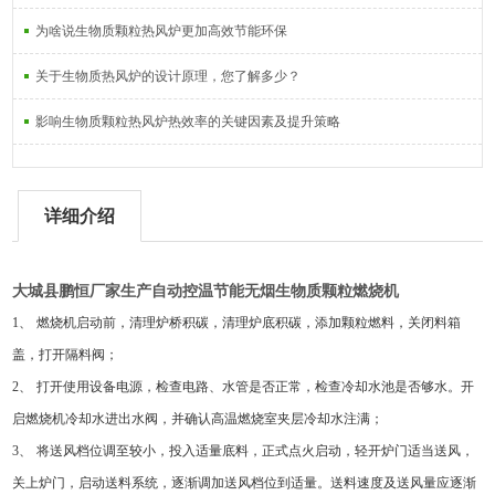
为啥说生物质颗粒热风炉更加高效节能环保
关于生物质热风炉的设计原理，您了解多少？
影响生物质颗粒热风炉热效率的关键因素及提升策略
详细介绍
大城县鹏恒
厂家生产自动控温节能无烟生物质颗粒燃烧机
1
、
燃烧机启动前，清理炉桥积碳，清理炉底积碳，添加颗粒燃料，关闭料箱
盖，打开隔料阀；
2
、
打开使用设备电源，检查电路、水管是否正常，检查冷却水池是否够水。开
启燃烧机冷却水进出水阀，并确认高温燃烧室夹层冷却水注满；
3
、
将送风档位调至较小，投入适量底料，正式点火启动，轻开炉门适当送风，
关上炉门，启动送料系统，逐渐调加送风档位到适量。送料速度及送风量应逐渐