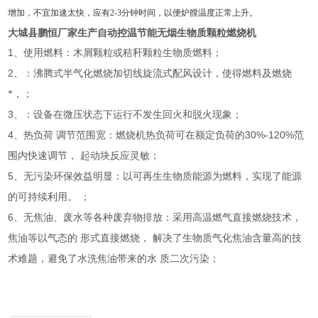
增加，不宜加速太快，应有
2-3
分钟时间，以便炉膛温度正常上升。
大城县鹏恒
厂家生产自动控温节能无烟生物质颗粒燃烧机
1
、使用燃料：木屑颗粒或秸秆颗粒生物质燃料；
2
、：沸腾式半气化燃烧加切线旋流式配风设计，使得燃料及燃烧
*，；
3
、：设备在微压状态下运行不发生回火和脱火现象；
4
30%-120%
、热负荷
调节范围宽：燃烧机热负荷可在额定负荷的
范
围内快速调节，
起动块反应灵敏；
5
、无污染环保效益明显：以可再生生物质能源为燃料，实现了能源
的可持续利用。
；
6
、无焦油、废水等各种废弃物排放：采用高温燃气直接燃烧技术，
焦油等以气态的
形式直接燃烧，
解决了生物质气化焦油含量高的技
术难题，避免了水洗焦油带来的水
质二次污染；