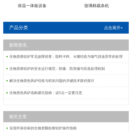
保温一体板设备
玻璃棉裁条机
产品分类
点击展开+
新闻资讯
生物质熔铝炉常见故障排查：阻料卡料、火嘴结焦与烟气排放异常的处理
生物质熔铝炉的安全运行规范：防爆、防泄漏与应急处理机制
解决生物质热风炉结焦与积灰问题的关键技术路径探讨
生物质热风炉选购避坑指南：这5点一定要注意
相关文章
实现环保目标的生物质颗粒熔铝炉操作指南