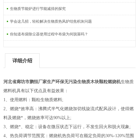
生物质节能炉进行节能减排的探究
学会这几招，轻松解决生物质热风炉结焦积灰问题
你知道布袋除尘器使用过程中布袋为何脱落吗？
详细介绍
河北省廊坊市鹏恒
厂家生产环保无污染生物质木块颗粒燃烧机
生物质
燃料机具有以下优点及有益效果：
1
、使用燃料：颗粒生物质燃料;
2
、燃烧*效率高：沸腾式半气化燃烧加切线旋流式配风设计，使得燃
料及燃烧*，燃烧效率可达90%以上;
3
、燃烧*、稳定：设备在微压状态下运行，不发生回火和脱火现象;
4
、热负荷调节范围宽：燃烧机热负荷可在额定负荷的30%-120%范围