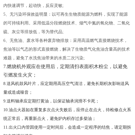
内快速调节，起动快，反应灵敏;
5
、无污染环保效益明显：以可再生生物质能源为燃料，实现了能源
的可持续利用。采用低温分段燃烧技术、烟气中氮的氧化物、二氧化
硫、灰尘等排放低，等为替代品;
6
、无焦油、废水等各种废弃物排放：采用高温燃气直接燃烧技术，
焦油等以气态的形式直接燃烧，解决了生物质气化焦油含量高的技术
难题，避免了水洗焦油带来的水质二次污染;
7
.
燃烧机外观应在使用后，定期清扫表面积木粉尘，以避免
引燃发生火灾；
8
.
送风机鼓风叶片，应定期用高压空气清洁，避免长期积灰影响送风
量或造成噪音；
9
.
送料轴承应定期打黄油，以保证轴承润滑不卡死；
1
0
.
油点火器如在重复多次点火失败后，应停止在点火，待检修点火系
统正常后，再重新点火，避免炉内积存过多柴油；
1
1
.
出火口内管因使用一定时间后，会造成一定程序的结焦，请定期拆