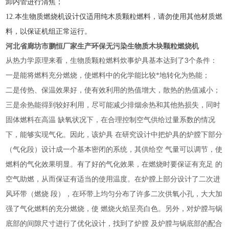
卸内管进行清焦；
1
2
.
本生物质燃烧机设计仅适用纯木质颗粒燃料，请勿使用其他材质燃
料，以保证机组正常运行
。
河北省廊坊市鹏恒
厂家生产环保无污染生物质木块颗粒燃烧机
3
从热力学原理来看，生物质颗粒燃料炊事炉具基本达到了
个条件：
一是能将燃料充分燃烧，使燃料中的化学能比较*地转化为热能；
二是传热、保温效果好，使有效利用的热值增大，散热的热值减小；
三是余热能得到较好利用，尽可能减少排烟余热和其他热损失，同时
固体燃料在高温
缺氧状况下，在合理控制空气供给过量系数的情况
下，能够实现气化。因此，该炉具
在研究设计中把炉具的炉膛下部分
（气化段）设计成一个基本密闭的系统，其供给空
气量可以调节，使
燃料的气化效果明显。有了好的气化效果，在燃烧时要保证有充足
的
空气助燃，从而保证有适当的使用温度。在炉膛上部分设计了二次进
风环带（燃烧
段），在环带上均匀分布了许多二次供氧小孔，大大加
强了气化燃料的充分燃烧，使
燃烧火焰呈亮白色。另外，对炉膛与锅
底部的间隙尺寸进行了优化设计，找到了炉膛
及炉膛与锅底部的配合