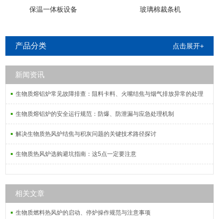
保温一体板设备
玻璃棉裁条机
产品分类
点击展开+
新闻资讯
生物质熔铝炉常见故障排查：阻料卡料、火嘴结焦与烟气排放异常的处理
生物质熔铝炉的安全运行规范：防爆、防泄漏与应急处理机制
解决生物质热风炉结焦与积灰问题的关键技术路径探讨
生物质热风炉选购避坑指南：这5点一定要注意
相关文章
生物质燃料热风炉的启动、停炉操作规范与注意事项