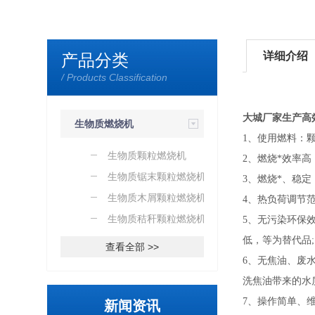
详细介绍
产品分类
/ Products Classification
大城厂家生产高
生物质燃烧机
1
、使用燃料：颗
生物质颗粒燃烧机
2
、燃烧*效率高
生物质锯末颗粒燃烧机
3
、燃烧*、稳定
生物质木屑颗粒燃烧机
4
、热负荷调节范
生物质秸秆颗粒燃烧机
5
、无污染环保
低，等为替代品;
查看全部 >>
6
、无焦油、废
洗焦油带来的水
7
、操作简单、
新闻资讯