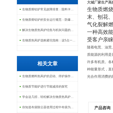
大城厂家生产高
生物质燃
生物质熔铝炉常见故障排查：阻料卡料、火嘴结焦与烟气排放异常的处理
末、刨花
生物质熔铝炉的安全运行规范：防爆、防泄漏与应急处理机制
气化裂解
解决生物质热风炉结焦与积灰问题的关键技术路径探讨
一种高效
受客户亲
生物质热风炉选购避坑指南：这5点一定要注意
随着电荒、油荒
质能源的利用是
许多有机质。各
相关文章
种能量形式，直
生物质燃料热风炉的启动、停炉操作规范与注意事项
光合作用消费的
生物质节能炉进行节能减排的探究
学会这几招，轻松解决生物质热风炉结焦积灰问题
你知道布袋除尘器使用过程中布袋为何脱落吗？
产品咨询