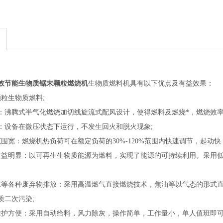
效节能生物质锯末颗粒燃烧机
生物质燃料机具有以下优点及有益效果：
粒生物质燃料;
：沸腾式半气化燃烧加切线旋流式配风设计，使得燃料及燃烧*，燃烧效率可
：设备在微压状态下运行，不发生回火和脱火现象;
围宽：燃烧机热负荷可在额定负荷的30%-120%范围内快速调节，起动快
效益明显：以可再生生物质能源为燃料，实现了能源的可持续利用。采用
水等各种废弃物排放：采用高温燃气直接燃烧技术，焦油等以气态的形式
质二次污染;
维护方便：采用自动给料，风力除灰，操作简单，工作量小，单人值班即可