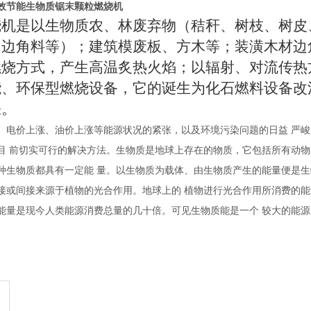
效节能生物质锯末颗粒燃烧机
烧机是以生物质农、林废弃物（秸秆、树枝、树皮
、边角料等）；建筑模废板、方木等；装潢木材边
燃烧方式，产生高温炙热火焰；以辐射、对流传热
能、环保型燃烧设备，它的诞生为化石燃料设备改
睐。
、电价上涨、油价上涨等能源状况的紧张，以及环境污染问题的日益
严峻
目
前切实可行的解决方法。生物质是地球上存在的物质，它包括所有动物
种生物质都具有一定能
量。以生物质为载体、由生物质产生的能量便是生
接或间接来源于植物的光合作用。地球上的
植物进行光合作用所消费的能
能量是现今人类能源消费总量的几十倍。可见生物质能是一个
较大的能源