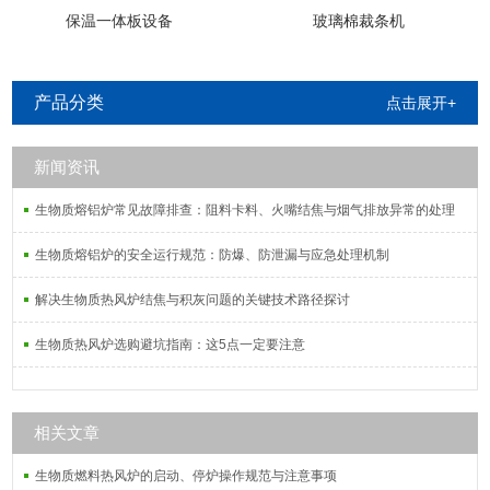
保温一体板设备
玻璃棉裁条机
产品分类
点击展开+
新闻资讯
生物质熔铝炉常见故障排查：阻料卡料、火嘴结焦与烟气排放异常的处理
生物质熔铝炉的安全运行规范：防爆、防泄漏与应急处理机制
解决生物质热风炉结焦与积灰问题的关键技术路径探讨
生物质热风炉选购避坑指南：这5点一定要注意
相关文章
生物质燃料热风炉的启动、停炉操作规范与注意事项