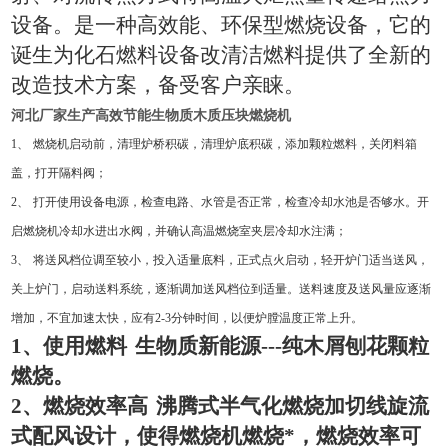
设备。是一种高效能、环保型燃烧设备，它的
诞生为化石燃料设备改清洁燃料提供了全新的
改造技术方案，备受客户亲睐。
河北厂家生产高效节能生物质木质压块燃烧机
1
、
燃烧机启动前，清理炉桥积碳，清理炉底积碳，添加颗粒燃料，关闭料箱
盖，打开隔料阀；
2
、
打开使用设备电源，检查电路、水管是否正常，检查冷却水池是否够水。开
启燃烧机冷却水进出水阀，并确认高温燃烧室夹层冷却水注满；
3
、
将送风档位调至较小，投入适量底料，正式点火启动，轻开炉门适当送风，
关上炉门，启动送料系统，逐渐调加送风档位到适量。送料速度及送风量应逐渐
增加，不宜加速太快，应有
2-3
分钟时间，以便炉膛温度正常上升。
1
、使用燃料
生物质新能源
---
纯木屑刨花颗粒
燃烧。
2
、燃烧效率高
沸腾式半气化燃烧加切线旋流
式配风设计，使得燃烧机燃烧*，燃烧效率可