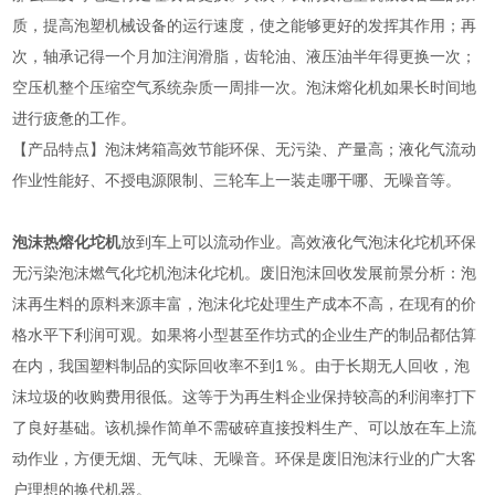
质，提高泡塑机械设备的运行速度，使之能够更好的发挥其作用；再
次，轴承记得一个月加注润滑脂，齿轮油、液压油半年得更换一次；
空压机整个压缩空气系统杂质一周排一次。泡沫熔化机如果长时间地
进行疲惫的工作。
【产品特点】泡沫烤箱高效节能环保、无污染、产量高；液化气流动
作业性能好、不授电源限制、三轮车上一装走哪干哪、无噪音等。
泡沫热熔化坨机
放到车上可以流动作业。高效液化气泡沫化坨机环保
无污染泡沫燃气化坨机泡沫化坨机。废旧泡沫回收发展前景分析：泡
沫再生料的原料来源丰富，泡沫化坨处理生产成本不高，在现有的价
格水平下利润可观。如果将小型甚至作坊式的企业生产的制品都估算
在内，我国塑料制品的实际回收率不到1％。由于长期无人回收，泡
沫垃圾的收购费用很低。这等于为再生料企业保持较高的利润率打下
了良好基础。该机操作简单不需破碎直接投料生产、可以放在车上流
动作业，方便无烟、无气味、无噪音。环保是废旧泡沫行业的广大客
户理想的换代机器。