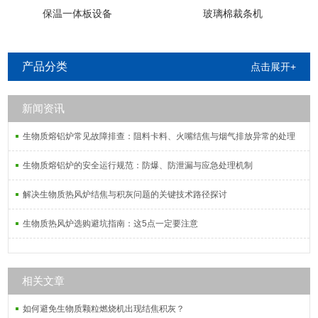
保温一体板设备
玻璃棉裁条机
产品分类
点击展开+
新闻资讯
生物质熔铝炉常见故障排查：阻料卡料、火嘴结焦与烟气排放异常的处理
生物质熔铝炉的安全运行规范：防爆、防泄漏与应急处理机制
解决生物质热风炉结焦与积灰问题的关键技术路径探讨
生物质热风炉选购避坑指南：这5点一定要注意
相关文章
如何避免生物质颗粒燃烧机出现结焦积灰？