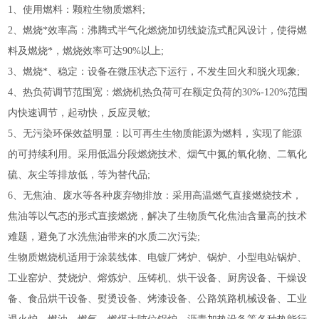
1
、使用燃料：颗粒生物质燃料;
2
、燃烧*效率高：沸腾式半气化燃烧加切线旋流式配风设计，使得燃
料及燃烧*，燃烧效率可达90%以上;
3
、燃烧*、稳定：设备在微压状态下运行，不发生回火和脱火现象;
4
、热负荷调节范围宽：燃烧机热负荷可在额定负荷的30%-120%范围
内快速调节，起动快，反应灵敏;
5
、无污染环保效益明显：以可再生生物质能源为燃料，实现了能源
的可持续利用。采用低温分段燃烧技术、烟气中氮的氧化物、二氧化
硫、灰尘等排放低，等为替代品;
6
、无焦油、废水等各种废弃物排放：采用高温燃气直接燃烧技术，
焦油等以气态的形式直接燃烧，解决了生物质气化焦油含量高的技术
难题，避免了水洗焦油带来的水质二次污染;
生物质燃烧机适用于涂装线体、电镀厂烤炉、锅炉、小型电站锅炉、
工业窑炉、焚烧炉、熔炼炉、压铸机、烘干设备、厨房设备、干燥设
备、食品烘干设备、熨烫设备、烤漆设备、公路筑路机械设备、工业