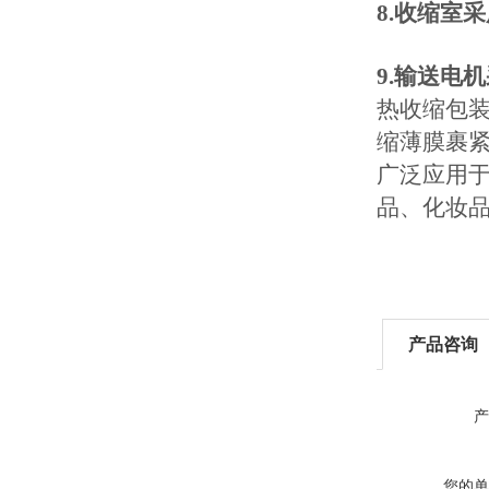
8.收缩室
9.输送电
热收缩包
缩薄膜裹
广泛应用
品、化妆
产品咨询
产
您的单