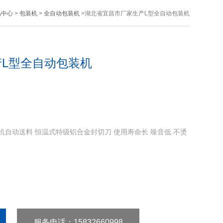
品中心
>
包装机
>
全自动包装机
>湖北省宜昌市厂家生产L型全自动包装机
L型全自动包装机
自动送料 恒温式特级铝合金封切刀 使用寿命长 噪音低 不烫
服务电话
：15832660998