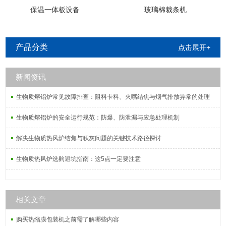
保温一体板设备
玻璃棉裁条机
产品分类
点击展开+
新闻资讯
生物质熔铝炉常见故障排查：阻料卡料、火嘴结焦与烟气排放异常的处理
生物质熔铝炉的安全运行规范：防爆、防泄漏与应急处理机制
解决生物质热风炉结焦与积灰问题的关键技术路径探讨
生物质热风炉选购避坑指南：这5点一定要注意
相关文章
购买热缩膜包装机之前需了解哪些内容