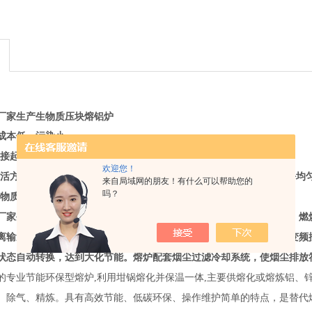
厂家生产生物质压块熔铝炉
成本低，污染小;
直接起熔，溶液可全部倒空，更换熔料品种方便;
欢迎您！
灵活方便、能连续平滑的调节;温度均匀易控制、氧化烧损少、金属成份均匀
来自局域网的朋友！有什么可以帮助您的
吗？
生物质颗粒为燃料，低碳环，符合国家环保要求;
厂家生产生物质压块熔铝炉
采用生物质燃烧机与熔炉一体化创新设计，燃
离输送过程中的热量损失，熔炉热能利用率高。搭配自动给料和送风变频
状态自动转换，达到大化节能。熔炉配套烟尘过滤冷却系统，使烟尘排放
的专业节能环保型熔炉,利用坩锅熔化并保温一体,主要供熔化或熔炼铝、锌
、除气、精炼。具有高效节能、低碳环保、操作维护简单的特点，是替代燃