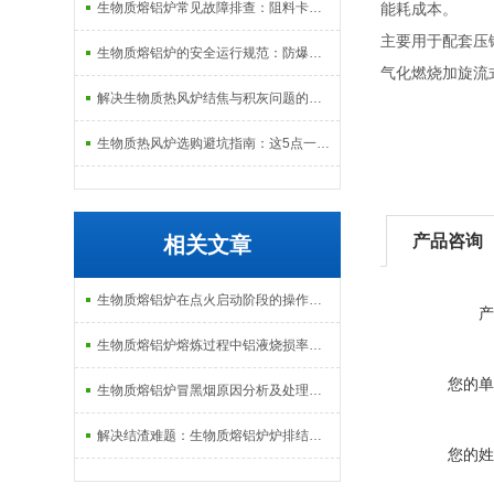
生物质熔铝炉常见故障排查：阻料卡料、火嘴结焦与烟气排放异常的处理
能耗成本。
主要用于配套压
生物质熔铝炉的安全运行规范：防爆、防泄漏与应急处理机制
气化燃烧加旋流
解决生物质热风炉结焦与积灰问题的关键技术路径探讨
生物质热风炉选购避坑指南：这5点一定要注意
产品咨询
相关文章
生物质熔铝炉在点火启动阶段的操作规范与安全防范
产
生物质熔铝炉熔炼过程中铝液烧损率的控制技术与经济分析
您的单
生物质熔铝炉冒黑烟原因分析及处理：从配风比到炉排堵塞的排查逻辑
解决结渣难题：生物质熔铝炉炉排结构与清灰系统的改进措施
您的姓