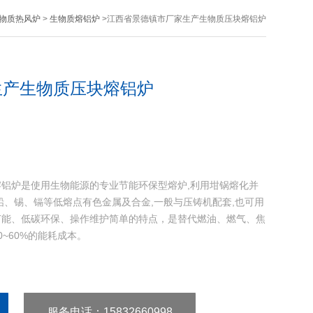
物质热风炉
>
生物质熔铝炉
>江西省景德镇市厂家生产生物质压块熔铝炉
生产生物质压块熔铝炉
铝炉是使用生物能源的专业节能环保型熔炉,利用坩锅熔化并
铅、锡、镉等低熔点有色金属及合金,一般与压铸机配套,也可用
节能、低碳环保、操作维护简单的特点，是替代燃油、燃气、焦
~60%的能耗成本。
服务电话
：15832660998