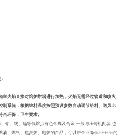
;
烧室火焰直接对熔炉坩埚进行加热，火焰无需经过管道和喷火
控制系统，根据锌料温度按照预设参数自动调节给料、送风比
符合环保，卫生要求。
、铅、锡、镉等低熔点有色金属及合金,一般与压铸机配套,也
油、燃气、焦炭炉、电炉的产品，可以帮企业降低30~60%的