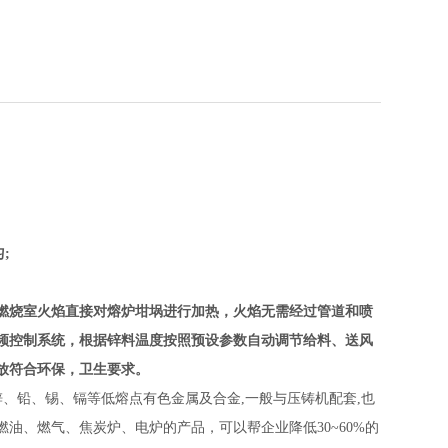
;
燃烧室火焰直接对熔炉坩埚进行加热，火焰无需经过管道和喷
频控制系统，根据锌料温度按照预设参数自动调节给料、送风
放符合环保，卫生要求。
、铅、锡、镉等低熔点有色金属及合金,一般与压铸机配套,也
油、燃气、焦炭炉、电炉的产品，可以帮企业降低30~60%的