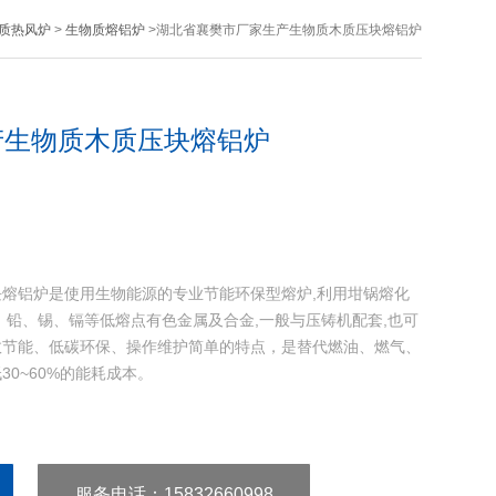
质热风炉
>
生物质熔铝炉
>湖北省襄樊市厂家生产生物质木质压块熔铝炉
产生物质木质压块熔铝炉
熔铝炉是使用生物能源的专业节能环保型熔炉,利用坩锅熔化
、铅、锡、镉等低熔点有色金属及合金,一般与压铸机配套,也可
效节能、低碳环保、操作维护简单的特点，是替代燃油、燃气、
0~60%的能耗成本。
服务电话
：15832660998