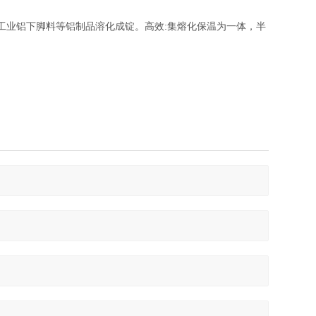
工业铝下脚料等铝制品溶化成锭。高效:集熔化保温为一体，半