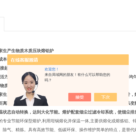
家生产生物质木质压块熔铝炉
成本低，污染小;
直接起熔，溶液可全部倒空，更换熔料品种方便;
欢迎您！
来自局域网的朋友！有什么可以帮助您的
灵活方便、能连续平滑的调节;温度均匀易控制、氧化烧损少、金属成份均匀
吗？
生物质颗粒为燃料，低碳环，符合国家环保要求;
家生产生物质木质压块熔铝炉
采用生物质燃烧机与熔炉一体化创新设计，
距离输送过程中的热量损失，熔炉热能利用率高。搭配自动给料和送风变
温状态自动转换，达到大化节能。熔炉配套烟尘过滤冷却系统，使烟尘排
的专业节能环保型熔炉,利用坩锅熔化并保温一体,主要供熔化或熔炼铝、锌
、除气、精炼。具有高效节能、低碳环保、操作维护简单的特点，是替代燃