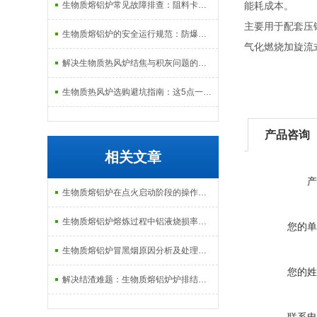
生物质熔铝炉常见故障排查：阻料卡料、火嘴结焦与烟气排放异常的处理
能耗成本。
主要用于配套压
生物质熔铝炉的安全运行规范：防爆、防泄漏与应急处理机制
气化燃烧加旋流
解决生物质热风炉结焦与积灰问题的关键技术路径探讨
生物质热风炉选购避坑指南：这5点一定要注意
产品咨询
相关文章
产
生物质熔铝炉在点火启动阶段的操作规范与安全防范
生物质熔铝炉熔炼过程中铝液烧损率的控制技术与经济分析
您的单
生物质熔铝炉冒黑烟原因分析及处理：从配风比到炉排堵塞的排查逻辑
您的姓
解决结渣难题：生物质熔铝炉炉排结构与清灰系统的改进措施