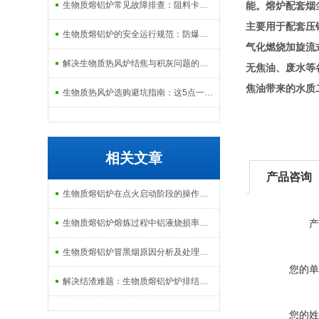
生物质熔铝炉常见故障排查：阻料卡料、火嘴结焦与烟气排放异常的处理
能。熔炉配套烟
主要用于配套压
生物质熔铝炉的安全运行规范：防爆、防泄漏与应急处理机制
气化燃烧加旋流
解决生物质热风炉结焦与积灰问题的关键技术路径探讨
无焦油、废水等
焦油带来的水质
生物质热风炉选购避坑指南：这5点一定要注意
相关文章
产品咨询
生物质熔铝炉在点火启动阶段的操作规范与安全防范
生物质熔铝炉熔炼过程中铝液烧损率的控制技术与经济分析
产
生物质熔铝炉冒黑烟原因分析及处理：从配风比到炉排堵塞的排查逻辑
您的单
解决结渣难题：生物质熔铝炉炉排结构与清灰系统的改进措施
您的姓