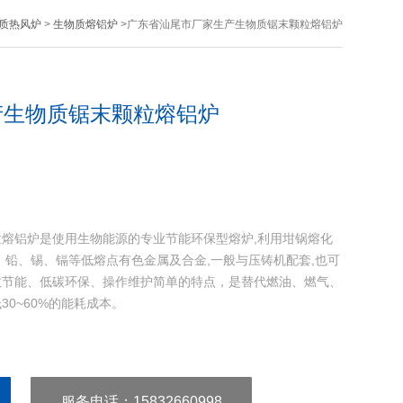
质热风炉
>
生物质熔铝炉
>广东省汕尾市厂家生产生物质锯末颗粒熔铝炉
产生物质锯末颗粒熔铝炉
熔铝炉是使用生物能源的专业节能环保型熔炉,利用坩锅熔化
、铅、锡、镉等低熔点有色金属及合金,一般与压铸机配套,也可
效节能、低碳环保、操作维护简单的特点，是替代燃油、燃气、
0~60%的能耗成本。
服务电话
：15832660998