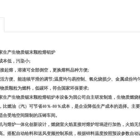
家生产生物质锯末颗粒熔铝炉
成本低，污染小;
直接起熔，溶液可全部倒空，更换熔料品种方便;
灵活方便、能连续平滑的调节;温度均匀易控制、氧化烧损少、金属成份均匀
生物质颗粒为燃料，低碳环，符合国家环保要求;
家生产生物质锯末颗粒熔铝炉
本设备为我公司自主研发制造，生物质燃烧
，比燃油（汽）可节省40％
-80
％
成本，是企业降低生产成本的选择。主
适合受地空间限制的压铸车间。
机与熔炉一体化创新设计，燃烧室火焰直接对熔炉坩埚进行加热，火焰无
高。搭配自动给料和送风变频控制系统，根据锌料温度按照预设参数自动