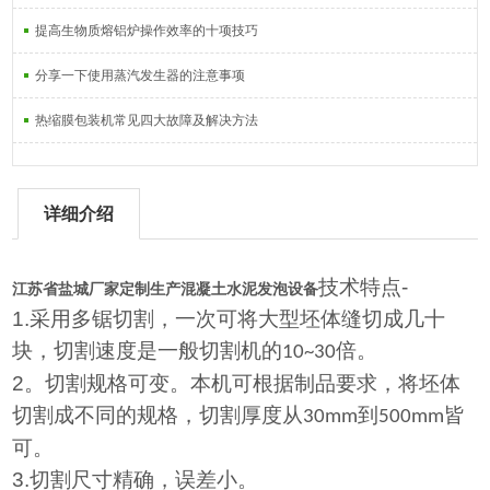
提高生物质熔铝炉操作效率的十项技巧
分享一下使用蒸汽发生器的注意事项
热缩膜包装机常见四大故障及解决方法
详细介绍
技术特点
-
江苏省盐城厂家定制生产混凝土水泥发泡设备
1.
采用多锯切割，一次可将大型坯体缝切成几十
块，切割速度是一般切割机的
倍。
10~30
2
。切割规格可变。本机可根据制品要求，将坯体
切割成不同的规格，切割厚度从
到
皆
30mm
500mm
可。
3.
切割尺寸精确，误差小。