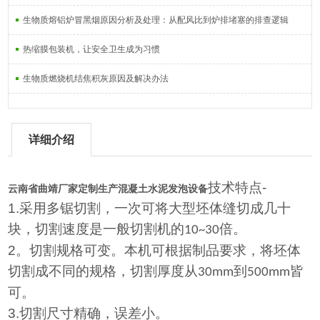
生物质熔铝炉冒黑烟原因分析及处理：从配风比到炉排堵塞的排查逻辑
热缩膜包装机，让安全卫生成为习惯
生物质燃烧机结焦积灰原因及解决办法
详细介绍
技术特点
-
云南省曲靖厂家定制生产混凝土水泥发泡设备
1.
采用多锯切割，一次可将大型坯体缝切成几十
块，切割速度是一般切割机的
倍。
10~30
2
。切割规格可变。本机可根据制品要求，将坯体
切割成不同的规格，切割厚度从
到
皆
30mm
500mm
可。
3.
切割尺寸精确，误差小。