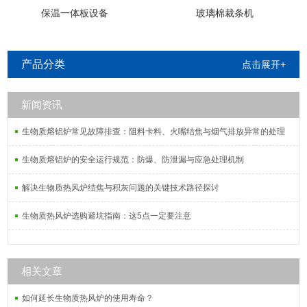
保温一体板设备
玻璃棉裁条机
产品分类
点击展开+
新闻资讯
生物质熔铝炉常见故障排查：阻料卡料、火嘴结焦与烟气排放异常的处理
生物质熔铝炉的安全运行规范：防爆、防泄漏与应急处理机制
解决生物质热风炉结焦与积灰问题的关键技术路径探讨
生物质热风炉选购避坑指南：这5点一定要注意
相关文章
如何延长生物质热风炉的使用寿命？