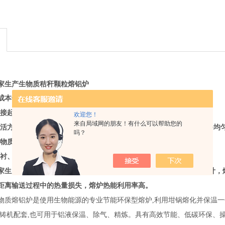
家生产生物质秸秆颗粒熔铝炉
成本低，污染小;
直接起熔，溶液可全部倒空，更换熔料品种方便;
欢迎您！
来自局域网的朋友！有什么可以帮助您的
灵活方便、能连续平滑的调节;温度均匀易控制、氧化烧损少、金属成份均匀
吗？
生物质颗粒为燃料，低碳环，符合国家环保要求;
炉衬、自动恒温、故障报警、操作方便、可以配合机械手使用
家生产生物质秸秆颗粒熔铝炉
采用生物质燃烧机与熔炉一体化创新设计，
距离输送过程中的热量损失，熔炉热能利用率高。
物质熔铝炉是使用生物能源的专业节能环保型熔炉,利用坩锅熔化并保温一
压铸机配套,也可用于铝液保温、除气、精炼。具有高效节能、低碳环保、