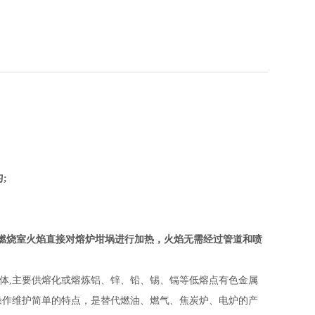
;
燃烧室火焰直接对熔炉坩埚进行加热，火焰无需经过管道和喷
体,主要供熔化或熔炼铝、锌、铅、锡、镉等低熔点有色金属
操作维护简单的特点，是替代燃油、燃气、焦炭炉、电炉的产