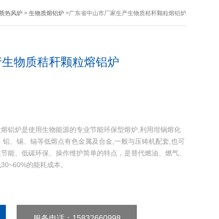
质热风炉
>
生物质熔铝炉
>广东省中山市厂家生产生物质秸秆颗粒熔铝炉
产生物质秸秆颗粒熔铝炉
熔铝炉是使用生物能源的专业节能环保型熔炉,利用坩锅熔化
、铅、锡、镉等低熔点有色金属及合金,一般与压铸机配套,也可
效节能、低碳环保、操作维护简单的特点，是替代燃油、燃气、
0~60%的能耗成本。
服务电话
：15832660998