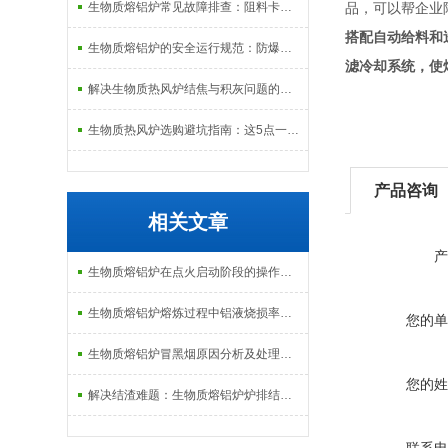
生物质熔铝炉常见故障排查：阻料卡料、火嘴结焦与烟气排放异常的处理
品，可以帮企业降
搭配自动给料和
生物质熔铝炉的安全运行规范：防爆、防泄漏与应急处理机制
滤冷却系统，使
解决生物质热风炉结焦与积灰问题的关键技术路径探讨
生物质热风炉选购避坑指南：这5点一定要注意
产品咨询
相关文章
产
生物质熔铝炉在点火启动阶段的操作规范与安全防范
生物质熔铝炉熔炼过程中铝液烧损率的控制技术与经济分析
您的单
生物质熔铝炉冒黑烟原因分析及处理：从配风比到炉排堵塞的排查逻辑
您的姓
解决结渣难题：生物质熔铝炉炉排结构与清灰系统的改进措施