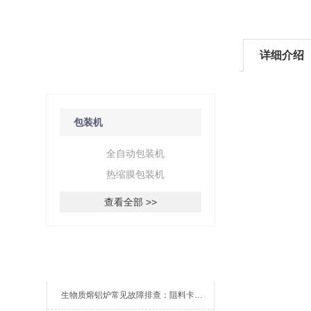
详细介绍
产品分类
/ Products Classification
包装机
全自动包装机
热缩膜包装机
查看全部 >>
新闻资讯
生物质熔铝炉常见故障排查：阻料卡料、火嘴结焦与烟气排放异常的处理