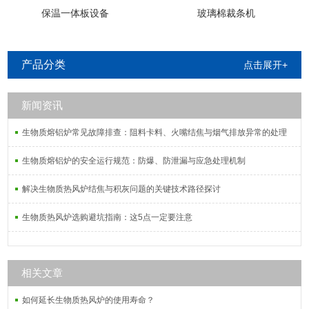
保温一体板设备
玻璃棉裁条机
产品分类
点击展开+
新闻资讯
生物质熔铝炉常见故障排查：阻料卡料、火嘴结焦与烟气排放异常的处理
生物质熔铝炉的安全运行规范：防爆、防泄漏与应急处理机制
解决生物质热风炉结焦与积灰问题的关键技术路径探讨
生物质热风炉选购避坑指南：这5点一定要注意
相关文章
如何延长生物质热风炉的使用寿命？