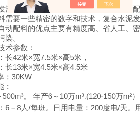
发泡保温板的配料有人工配料和机器自动
料需要一些精密的数字和技术，复合水泥发
自动配料的优点主要有精度高、省人工、
污染。
技术参数：
长42米×宽7.5米×高5米，
长13米×宽4.5米×高4.5米
率：30KW
能：
500m³。 年产6～10万m³,(120-150万m²）
6－8人/每班。日用电量：200度电/天。用