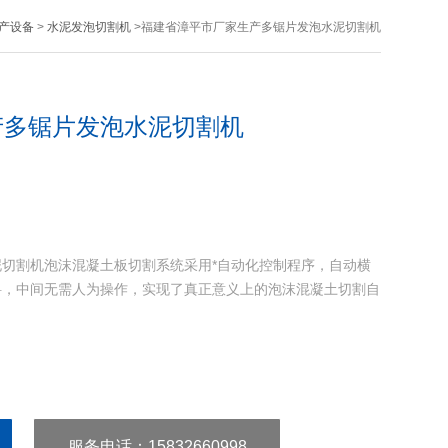
产设备
>
水泥发泡切割机
>福建省漳平市厂家生产多锯片发泡水泥切割机
产多锯片发泡水泥切割机
切割机泡沫混凝土板切割系统采用*自动化控制程序，自动横
料，中间无需人为操作，实现了真正意义上的泡沫混凝土切割自
服务电话
：15832660998