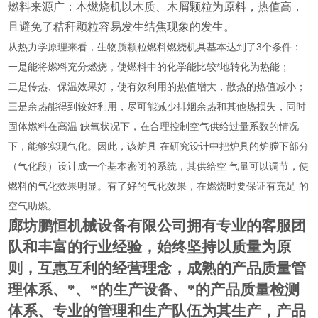
燃料来源广：本燃烧机以木质、木屑颗粒为原料，热值高，
且避免了秸秆颗粒容易发生结焦现象的发生。
从热力学原理来看，生物质颗粒燃料燃烧机具基本达到了3个条件：
一是能将燃料充分燃烧，使燃料中的化学能比较*地转化为热能；
二是传热、保温效果好，使有效利用的热值增大，散热的热值减小；
三是余热能得到较好利用，尽可能减少排烟余热和其他热损失，同时
固体燃料在高温 缺氧状况下，在合理控制空气供给过量系数的情况
下，能够实现气化。因此，该炉具 在研究设计中把炉具的炉膛下部分
（气化段）设计成一个基本密闭的系统，其供给空 气量可以调节，使
燃料的气化效果明显。有了好的气化效果，在燃烧时要保证有充足 的
空气助燃。
廊坊鹏恒机械设备有限公司拥有专业的客服团
队和丰富的行业经验，始终坚持以质量为原
则，互惠互利的经营理念，成熟的产品质量管
理体系、*、*的生产设备、*的产品质量检测
体系、专业的管理和生产队伍为其生产，产品