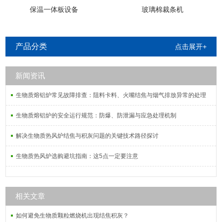
保温一体板设备
玻璃棉裁条机
产品分类
点击展开+
新闻资讯
生物质熔铝炉常见故障排查：阻料卡料、火嘴结焦与烟气排放异常的处理
生物质熔铝炉的安全运行规范：防爆、防泄漏与应急处理机制
解决生物质热风炉结焦与积灰问题的关键技术路径探讨
生物质热风炉选购避坑指南：这5点一定要注意
相关文章
如何避免生物质颗粒燃烧机出现结焦积灰？