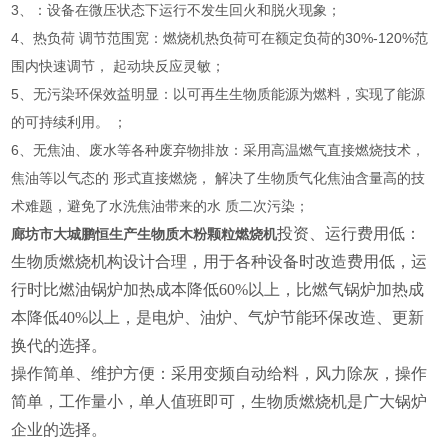
3、：设备在微压状态下运行不发生回火和脱火现象；
4、热负荷 调节范围宽：燃烧机热负荷可在额定负荷的30%-120%范
围内快速调节， 起动块反应灵敏；
5、无污染环保效益明显：以可再生生物质能源为燃料，实现了能源
的可持续利用。 ；
6、无焦油、废水等各种废弃物排放：采用高温燃气直接燃烧技术，
焦油等以气态的 形式直接燃烧， 解决了生物质气化焦油含量高的技
术难题，避免了水洗焦油带来的水 质二次污染；
投资、运行费用低：
廊坊市大城鹏恒生产生物质木粉颗粒燃烧机
生物质燃烧机构设计合理，用于各种设备时改造费用低，运
行时比燃油锅炉加热成本降低60%以上，比燃气锅炉加热成
本降低40%以上，是电炉、油炉、气炉节能环保改造、更新
换代的选择。
操作简单、维护方便：采用变频自动给料，风力除灰，操作
简单，工作量小，单人值班即可，生物质燃烧机是广大锅炉
企业的选择。