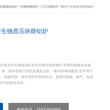
生物质热风炉
>
生物质熔铝炉
>江苏省赣榆市厂家生产生物质压块熔铝炉
产生物质压块熔铝炉
炉是使用生物能源的专业节能环保型熔炉,利用坩锅熔化并保
、锡、镉等低熔点有色金属及合金,一般与压铸机配套,也可用于
能、低碳环保、操作维护简单的特点，是替代燃油、燃气、焦炭
60%的能耗成本。
服务电话
：15832660998