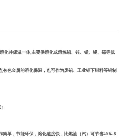
锅熔化并保温一体,主要供熔化或熔炼铝、锌、铅、锡、镉等低
点有色金属的溶化保温，也可作为废铝、工业铝下脚料等铝制
;
作简单，节能环保，熔化速度快，比燃油（汽）可节省40％
-8