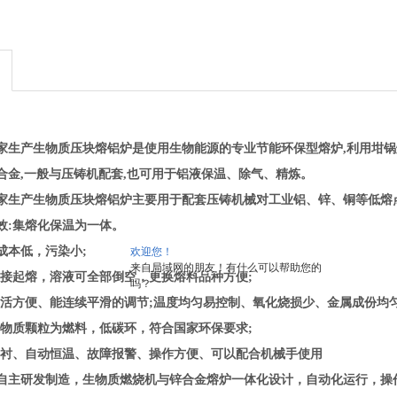
家生产生物质压块熔铝炉
是使用生物能源的专业节能环保型熔炉,利用坩
合金,一般与压铸机配套,也可用于铝液保温、除气、精炼。
家生产生物质压块熔铝炉
主要用于配套压铸机械对工业铝、锌、铜等低熔
效:集熔化保温为一体。
成本低，污染小;
欢迎您！
来自局域网的朋友！有什么可以帮助您的
直接起熔，溶液可全部倒空，更换熔料品种方便;
吗？
灵活方便、能连续平滑的调节;温度均匀易控制、氧化烧损少、金属成份均匀
生物质颗粒为燃料，低碳环，符合国家环保要求;
炉衬、自动恒温、故障报警、操作方便、可以配合机械手使用
自主研发制造，生物质燃烧机与锌合金熔炉一体化设计，自动化运行，操