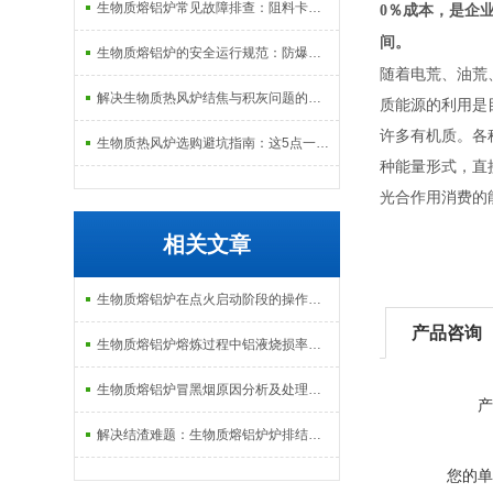
生物质熔铝炉常见故障排查：阻料卡料、火嘴结焦与烟气排放异常的处理
0
％
成本，是企
间。
生物质熔铝炉的安全运行规范：防爆、防泄漏与应急处理机制
随着电荒、油荒
解决生物质热风炉结焦与积灰问题的关键技术路径探讨
质能源的利用是
许多有机质。各
生物质热风炉选购避坑指南：这5点一定要注意
种能量形式，直
光合作用消费的
相关文章
生物质熔铝炉在点火启动阶段的操作规范与安全防范
产品咨询
生物质熔铝炉熔炼过程中铝液烧损率的控制技术与经济分析
生物质熔铝炉冒黑烟原因分析及处理：从配风比到炉排堵塞的排查逻辑
产
解决结渣难题：生物质熔铝炉炉排结构与清灰系统的改进措施
您的单